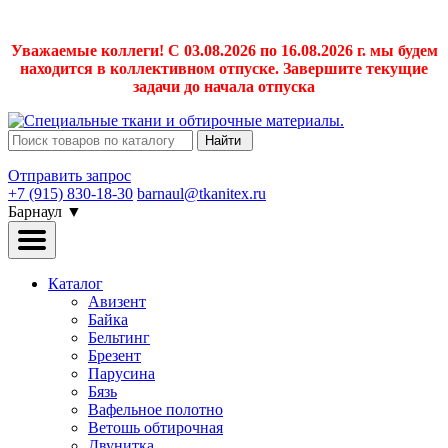
Уважаемые коллеги! С 03.08.2026 по 16.08.2026 г. мы будем
находится в коллективном отпуске. Завершите текущие
задачи до начала отпуска
Найти
Отправить запрос
+7 (915) 830-18-30
barnaul@tkanitex.ru
Барнаул
▼
Каталог
Авизент
Байка
Бельтинг
Брезент
Парусина
Бязь
Вафельное полотно
Ветошь обтирочная
Двунитка