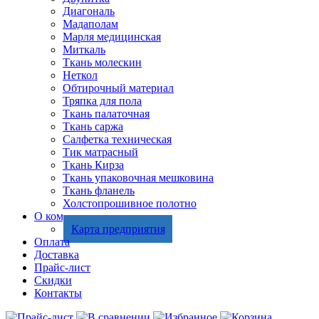
Диагональ
Мадаполам
Марля медицинская
Миткаль
Ткань молескин
Неткол
Обтирочный материал
Тряпка для пола
Ткань палаточная
Ткань саржа
Салфетка техническая
Тик матрасный
Ткань Кирза
Ткань упаковочная мешковина
Ткань фланель
Холстопрошивное полотно
О компании
Карта предприятия
Оплата
Доставка
Прайс-лист
Скидки
Контакты