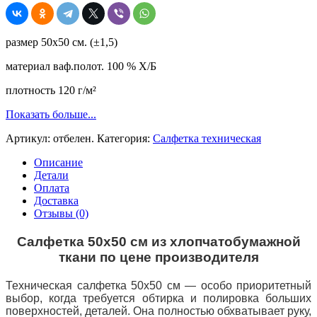
бесшовная,
вафельная,
отбеленная,
размер 50х50 см. (±1,5)
Иваново,
50х50,
материал ваф.полот. 100 % Х/Б
плотность
120,
плотность 120 г/м²
Х/
Б
Показать больше...
100
%
Артикул:
отбелен.
Категория:
Салфетка техническая
Описание
Детали
Оплата
Доставка
Отзывы (0)
Салфетка 50х50 см из хлопчатобумажной
ткани по цене производителя
Техническая салфетка 50х50 см — особо приоритетный
выбор, когда требуется обтирка и полировка больших
поверхностей, деталей. Она полностью обхватывает руку,