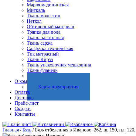
Марля медицинская
Миткаль
Ткань молескин
Неткол
Обтирочный материал
Тряпка для пола
Ткань палаточная
Ткань саржа
Салфетка техническая
Тик матрасный
Ткань Кирза
Ткань упаковочная мешковина
Ткань фланель
Холстопрошивное полотно
О компании
Карта предприятия
Оплата
Доставка
Прайс-лист
Скидки
Контакты
Главная
/
Бязь
/ Бязь отбеленная в Иваново, 262, ш. 150, пл. 120,