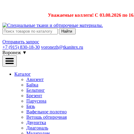
Уважаемые коллеги! С 03.08.2026 по 16
Найти
Отправить запрос
+7 (915) 830-18-30
voronezh@tkanitex.ru
Воронеж
▼
Каталог
Авизент
Байка
Бельтинг
Брезент
Парусина
Бязь
Вафельное полотно
Ветошь обтирочная
Двунитка
Диагональ
Мадаполам