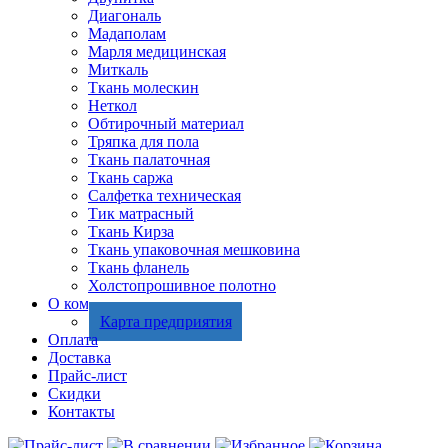
Диагональ
Мадаполам
Марля медицинская
Миткаль
Ткань молескин
Неткол
Обтирочный материал
Тряпка для пола
Ткань палаточная
Ткань саржа
Салфетка техническая
Тик матрасный
Ткань Кирза
Ткань упаковочная мешковина
Ткань фланель
Холстопрошивное полотно
О компании
Карта предприятия
Оплата
Доставка
Прайс-лист
Скидки
Контакты