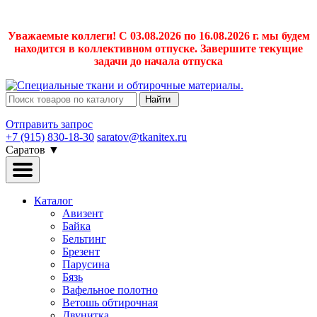
Уважаемые коллеги! С 03.08.2026 по 16.08.2026 г. мы будем
находится в коллективном отпуске. Завершите текущие
задачи до начала отпуска
Найти
Отправить запрос
+7 (915) 830-18-30
saratov@tkanitex.ru
Саратов
▼
Каталог
Авизент
Байка
Бельтинг
Брезент
Парусина
Бязь
Вафельное полотно
Ветошь обтирочная
Двунитка