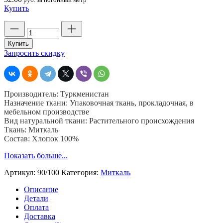
Купить
Количество
товара
Ткань
Купить
миткаль
Запросить скидку
хлопчатобумажная,
шир.
90
см,
Производитель: Туркменистан
пл.
Назначение ткани: Упаковочная ткань, прокладочная, в
100
мебельном производстве
гр.кв.м.
Вид натуральной ткани: Растительного происхождения
Туркмения
Ткань: Миткаль
Состав: Хлопок 100%
Показать больше...
Артикул:
90/100
Категория:
Миткаль
Описание
Детали
Оплата
Доставка