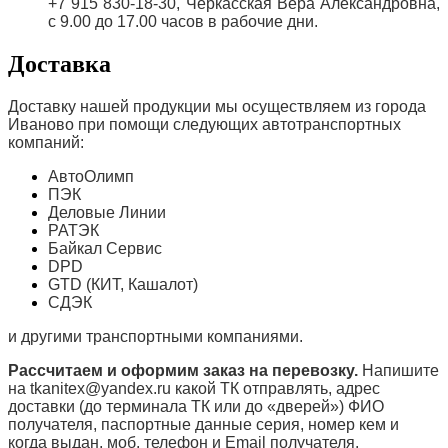
+7 915 830-18-30, Черкасская Вера Александровна,
с 9.00 до 17.00 часов в рабочие дни.
Доставка
Доставку нашей продукции мы осуществляем из города
Иваново при помощи следующих автотранспортных
компаний:
АвтоОлимп
ПЭК
Деловые Линии
РАТЭК
Байкал Сервис
DPD
GTD (КИТ, Кашалот)
СДЭК
и другими транспортными компаниями.
Рассчитаем и оформим заказ на перевозку.
Напишите
на tkanitex@yandex.ru какой ТК отправлять, адрес
доставки (до терминала ТК или до «дверей») ФИО
получателя, паспортные данные серия, номер кем и
когда выдан, моб. телефон и
Email
получателя.