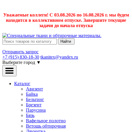
Уважаемые коллеги! С 03.08.2026 по 16.08.2026 г. мы будем
находится в коллективном отпуске. Завершите текущие
задачи до начала отпуска
Найти
Отправить запрос
+7 (915) 830-18-30
tkanitex@yandex.ru
Выберите город
▼
Каталог
Авизент
Байка
Бельтинг
Брезент
Парусина
Бязь
Вафельное полотно
Ветошь обтирочная
Двунитка