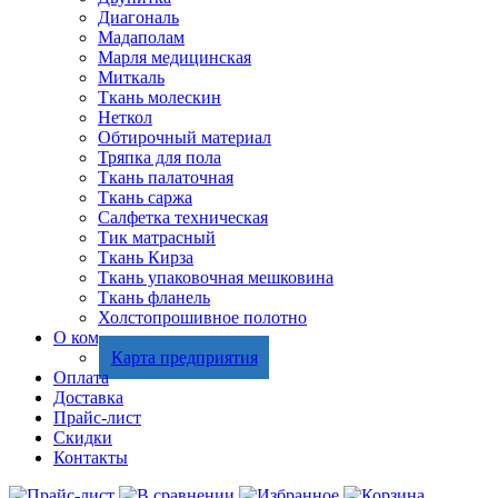
Диагональ
Мадаполам
Марля медицинская
Миткаль
Ткань молескин
Неткол
Обтирочный материал
Тряпка для пола
Ткань палаточная
Ткань саржа
Салфетка техническая
Тик матрасный
Ткань Кирза
Ткань упаковочная мешковина
Ткань фланель
Холстопрошивное полотно
О компании
Карта предприятия
Оплата
Доставка
Прайс-лист
Скидки
Контакты