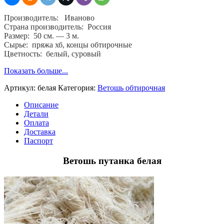
стандарт
39,
Производитель: Иваново
мягкие
Страна производитель: Россия
концы,
Размер: 50 см. — 3 м.
ГОСТ
Сырье: пряжа хб, концы обтирочные
4643-
Цветность: белый, суровый
75
Показать больше...
Артикул:
белая
Категория:
Ветошь обтирочная
Описание
Детали
Оплата
Доставка
Паспорт
Ветошь путанка белая