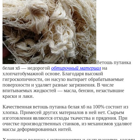
Ветошь путанка
белая хб — недорогой
обтирочный материал
на
хлопчатобумажной основе. Благодаря высокой
гигроскопичности, он насухо вытирает обрабатываемые
поверхности и удаляет разные загрязнения. В числе
впитываемых жидкостей — масла, бензин, незастывшие
краски и лаки.
Качественная ветошь путанка белая хб на 100% состоит из
хлопка. Примесей других материалов в ней нет. Сырьем
изготовления являются отходы ткачества и прядения. При
очистке производственных станков, из механизмов удаляют
массы деформированных нитей.
Хлопковые волокна с истончениями и скатываниями, узлами