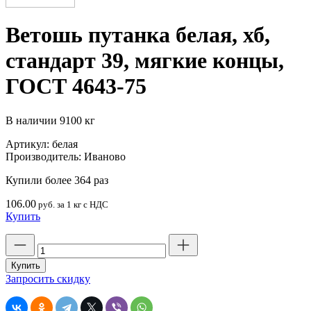
Ветошь путанка белая, хб,
стандарт 39, мягкие концы,
ГОСТ 4643-75
В наличии
9100 кг
Артикул:
белая
Производитель:
Иваново
Купили более 364 раз
106.00
руб. за 1 кг с НДС
Купить
Количество
товара
Ветошь
Купить
путанка
Запросить скидку
белая,
хб,