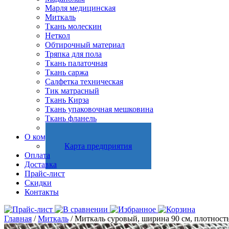
Марля медицинская
Миткаль
Ткань молескин
Неткол
Обтирочный материал
Тряпка для пола
Ткань палаточная
Ткань саржа
Салфетка техническая
Тик матрасный
Ткань Кирза
Ткань упаковочная мешковина
Ткань фланель
Холстопрошивное полотно
О компании
Карта предприятия
Оплата
Доставка
Прайс-лист
Скидки
Контакты
Главная
/
Миткаль
/ Миткаль суровый, ширина 90 см, плотность