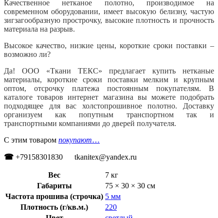
Качественное нетканое полотно, производимое на
современном оборудовании, имеет высокую белизну, частую
зигзагообразную прострочку, высокие плотность и прочность
материала на разрыв.
Высокое качество, низкие цены, короткие сроки поставки –
возможно ли?
Да! ООО «Ткани ТЕКС» предлагает купить нетканые
материалы, короткие сроки поставки мелким и крупным
оптом, отсрочку платежа постоянным покупателям. В
каталоге товаров интернет магазина вы можете подобрать
подходящее для вас холстопрошивное полотно. Доставку
организуем как попутным транспортном так и
транспортными компаниями до дверей получателя.
С этим товаром
покупают
…
☎
+79158301830 tkanitex@yandex.ru
Вес
7 кг
Габариты
75 × 30 × 30 см
Частота прошива (строчка)
5 мм
Плотность (г/кв.м.)
220
Цвет
светлый