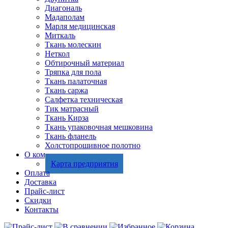
Диагональ
Мадаполам
Марля медицинская
Миткаль
Ткань молескин
Неткол
Обтирочный материал
Тряпка для пола
Ткань палаточная
Ткань саржа
Салфетка техническая
Тик матрасный
Ткань Кирза
Ткань упаковочная мешковина
Ткань фланель
Холстопрошивное полотно
О компании
Карта предприятия
Оплата
Доставка
Прайс-лист
Скидки
Контакты