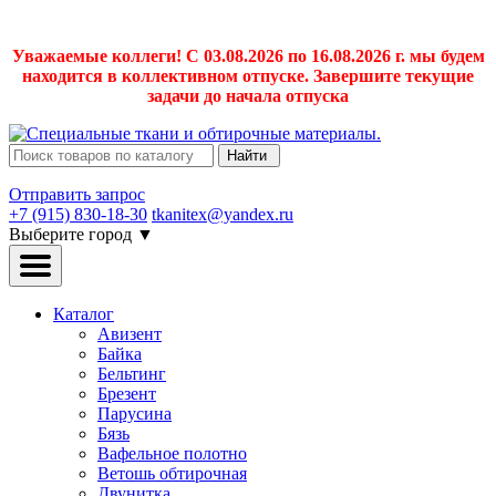
Уважаемые коллеги! С 03.08.2026 по 16.08.2026 г. мы будем
находится в коллективном отпуске. Завершите текущие
задачи до начала отпуска
Найти
Отправить запрос
+7 (915) 830-18-30
tkanitex@yandex.ru
Выберите город
▼
Каталог
Авизент
Байка
Бельтинг
Брезент
Парусина
Бязь
Вафельное полотно
Ветошь обтирочная
Двунитка