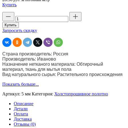
Купить
Количество
товара
Нетканое
Купить
полотно
Запросить скидку
хлопок
светлое
(строчка
5
Страна производитель: Россия
мм)
Производитель: Иваново
Ширина
Назначение нетканого материала: Обтирочный
75
материал, ткань для мытья пола
см.
Вид натурального сырья: Растительного происхождения
Плотность
220
Показать больше...
г
Артикул:
5 мм
Категория:
Холстопрошивное полотно
Описание
Детали
Оплата
Доставка
Отзывы (0)