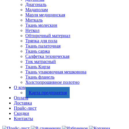
Диагональ
Мадаполам
Марля медицинская
Миткаль
Ткань молескин
Неткол
Обтирочный материал
Тряпка для пола
Ткань палаточная
Ткань саржа
Салфетка техническая
Тик матрасный
Ткань Кирза
Ткань упаковочная мешковина
Ткань фланель
Холстопрошивное полотно
О компании
Карта предприятия
Оплата
Доставка
Прайс-лист
Скидки
Контакты