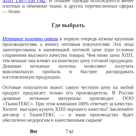
ХПП 150—350 г/м2
. В пошиве одежды используются менее
плотные и объемные ткани, в других перечисленных сферах
— более.
Где выбрать
Нетканое полотно оптом
в первую очередь нужны крупным
производителям, а значит, оптовым покупателям. Эти лица
заинтересованы в наименьшей оптовой цене (при условии
сохранения высокого качества товара). Чем ниже цена ХПП,
тем меньше она влияет на конечную цену готовой продукции.
Дешевые нетканые полотна позволяют получать
максимальную прибыль и быстрее распродавать
изготовленную продукцию.
Оптовые покупатели знают: самую честную цену на любой
продукт предлагает только его производитель. В России
дешевые нетканые материалы производит ООО
«ТканиТЕКС». При этом компания 100% отвечает за качество.
Хотите выгодно купить ХПП хорошего качества? Заключайте
договор с ТканиТЕКС — и ваше производство будет
обеспечено недорогим и качественным сырьем!
Вес
7 кг