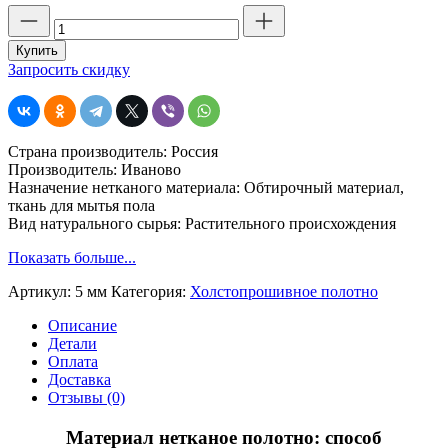
Количество
товара
Материал
Купить
нетканое
Запросить скидку
полотно,
белое
(строчка
5
Страна производитель: Россия
мм)
Производитель: Иваново
Ширина
Назначение нетканого материала: Обтирочный материал,
75
ткань для мытья пола
см.
Вид натурального сырья: Растительного происхождения
Плотность
160
Показать больше...
г
Артикул:
5 мм
Категория:
Холстопрошивное полотно
Описание
Детали
Оплата
Доставка
Отзывы (0)
Материал нетканое полотно: способ