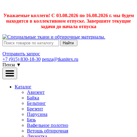
Уважаемые коллеги! С 03.08.2026 по 16.08.2026 г. мы будем
находится в коллективном отпуске. Завершите текущие
задачи до начала отпуска
Найти
Отправить запрос
+7 (915) 830-18-30
penza@tkanitex.ru
Пенза
▼
Каталог
Авизент
Байка
Бельтинг
Брезент
Парусина
Бязь
Вафельное полотно
Ветошь обтирочная
Двунитка