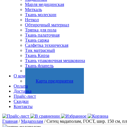
Марля медицинская
Миткаль
Ткань молескин
Неткол
Обтирочный материал
Тряпка для пола
Ткань палаточная
Ткань саржа
Салфетка техническая
Тик матрасный
Ткань Кирза
Ткань упаковочная мешковина
Ткань фланель
Холстопрошивное полотно
О компании
Карта предприятия
Оплата
Доставка
Прайс-лист
Скидки
Контакты
Главная
/
Мадаполам
/ Ситец мадаполам, ГОСТ, шир. 150 см, пл.