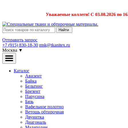
Уважаемые коллеги! С 03.08.2026 по 16
Найти
Отправить запрос
+7 (915) 830-18-30
msk@tkanitex.ru
Москва
▼
Каталог
Авизент
Байка
Бельтинг
Брезент
Парусина
Бязь
Вафельное полотно
Ветошь обтирочная
Двунитка
Диагональ
Мадаполам