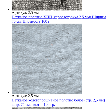
Артикул: 2,5 мм
Нетканое полотно ХПП, серое (строчка 2,5 мм) Ширина
75 см. Плотность 160 г
Артикул: 2,5 мм
Нетканое холстопрошивное полотно белое (стр. 2,5 мм)
шир. 75 см. плотн. 190 гр.