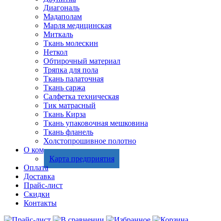
Диагональ
Мадаполам
Марля медицинская
Миткаль
Ткань молескин
Неткол
Обтирочный материал
Тряпка для пола
Ткань палаточная
Ткань саржа
Салфетка техническая
Тик матрасный
Ткань Кирза
Ткань упаковочная мешковина
Ткань фланель
Холстопрошивное полотно
О компании
Карта предприятия
Оплата
Доставка
Прайс-лист
Скидки
Контакты