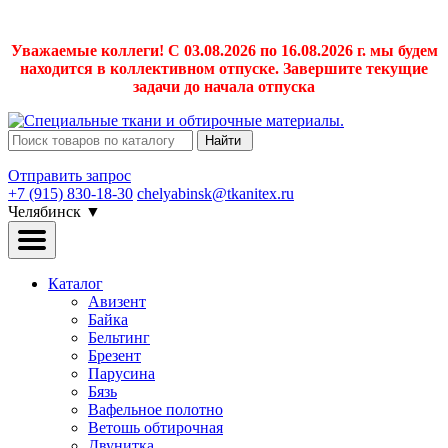
Уважаемые коллеги! С 03.08.2026 по 16.08.2026 г. мы будем
находится в коллективном отпуске. Завершите текущие
задачи до начала отпуска
Найти
Отправить запрос
+7 (915) 830-18-30
chelyabinsk@tkanitex.ru
Челябинск
▼
Каталог
Авизент
Байка
Бельтинг
Брезент
Парусина
Бязь
Вафельное полотно
Ветошь обтирочная
Двунитка