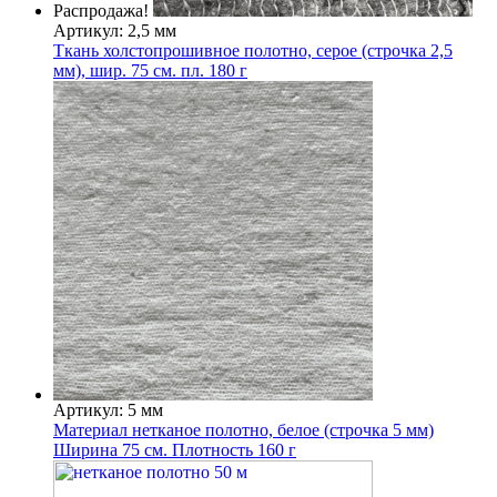
Распродажа!
Артикул: 2,5 мм
Ткань холстопрошивное полотно, серое (строчка 2,5
мм), шир. 75 см. пл. 180 г
Артикул: 5 мм
Материал нетканое полотно, белое (строчка 5 мм)
Ширина 75 см. Плотность 160 г