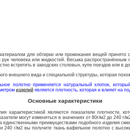
атериалом для обтирки или промокания вещей принято с
я рук человека или жидкостей. Весьма распространённым
но встретить в заводских столовых, купе поездов или в д
ого внешнего вида и специальной структуры, которая похо
ьное полотно применяется натуральный хлопок, который
аметром
изделий
является плотность, которая и влияет на 
Основные характеристики
ия характеристикой являются показатели плотности, ко
затели могут изменяться в значениях от 80г/м2 до
240 г/м
 а единственными преимуществами подобного изделия смел
и 240 г/м2 вы получите ткань вафельное полотно с высо