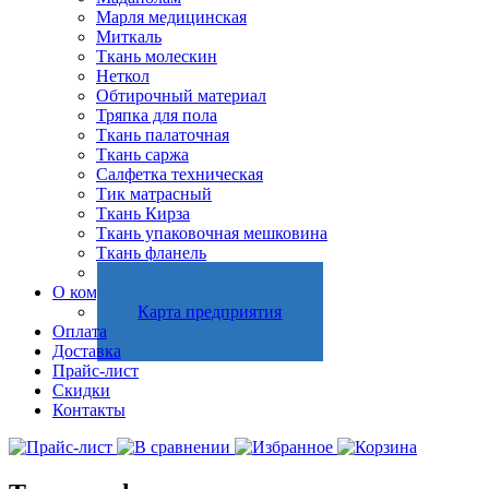
Марля медицинская
Миткаль
Ткань молескин
Неткол
Обтирочный материал
Тряпка для пола
Ткань палаточная
Ткань саржа
Салфетка техническая
Тик матрасный
Ткань Кирза
Ткань упаковочная мешковина
Ткань фланель
Холстопрошивное полотно
О компании
Карта предприятия
Оплата
Доставка
Прайс-лист
Скидки
Контакты