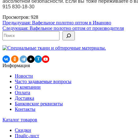
абсолютной безопасности. Если вы тоже переживаете о 
915 830-18-30
Просмотров: 928
Навигация
Предыдущая:
Вафельное полотно оптом в Иваново
Следующая:
Вафельное полотно оптом от производителя
по
Поиск
записям
T
Информация
Новости
Часто задаваемые вопросы
О компании
Оплата
Доставка
Банковские реквизиты
Контакты
Каталог товаров
Скидки
Прайс-лист