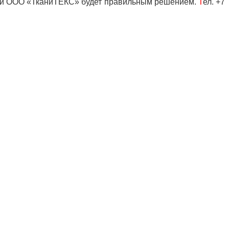
нии ООО «ТканиТЕКС» будет правильным решением.
Т
ел. +7