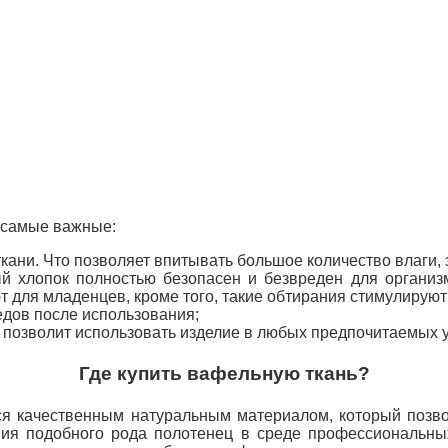
 самые важные:
кани. Что позволяет впитывать большое количество влаги,
ый хлопок полностью безопасен и безвреден для организ
т для младенцев, кроме того, такие обтирания стимулирую
едов после использования;
о позволит использовать изделие в любых предпочитаемых 
Где купить вафельную ткань?
ся качественным натуральным материалом, который позв
ния подобного рода полотенец в среде профессиональных