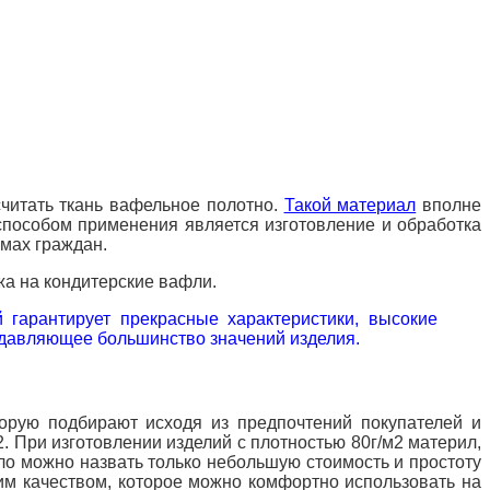
читать ткань вафельное полотно.
Такой материал
вполне
 способом применения является изготовление и обработка
омах граждан.
жа на кондитерские вафли.
 гарантирует прекрасные характеристики, высокие
подавляющее большинство значений изделия.
торую подбирают исходя из предпочтений покупателей и
2. При изготовлении изделий с плотностью 80г/м2 материл,
о можно назвать только небольшую стоимость и простоту
ким качеством, которое можно комфортно использовать на