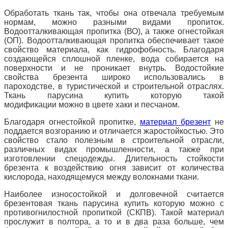
Обработать ткань так, чтобы она отвечала требуемым
нормам, можно разными видами пропиток.
Водоотталкивающая пропитка (ВО), а также огнестойкая
(ОП). Водоотталкивающая пропитка обеспечивает такое
свойство материала, как гидрофобность. Благодаря
создающейся сплошной пленке, вода собирается на
поверхности и не проникает внутрь. Водостойкие
свойства брезента широко использовались в
пароходстве, в туристической и строительной отраслях.
Ткань парусина купить которую такой
модификации можно в цвете хаки и песчаном.
Благодаря огнестойкой пропитке,
материал брезент
не
поддается возгоранию и отличается жаростойкостью. Это
свойство стало полезным в строительной отрасли,
различных видах промышленности, а также при
изготовлении спецодежды. Длительность стойкости
брезента к воздействию огня зависит от количества
кислорода, находящемуся между волокнами ткани.
Наиболее износостойкой и долговечной считается
брезентовая ткань парусина купить которую можно с
противогнилостной пропиткой
(СКПВ). Такой материал
прослужит в полтора, а то и в два раза больше, чем