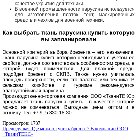
качестве укрытия для техники.
В военной промышленности парусина используется
для изготовления платок, тент, маскировочных
средств и чехлов для военной техники.
Как выбрать ткань парусина купить которую
вы запланировали
Основной критерий выбора брезента – его назначение.
Ткань парусина купить которую необходимо с учетом ее
свойств, должна соответствовать особенностям среды, в
которой будет применяться. Для влажной среды
подойдет брезент с СКПВ. Также нужно учитывать
площадь поверхности, если это палатка или техника. В
сельском хозяйстве и туризме рекомендуется
влагоустойчивая парусина.
Производственно-торговая компания ООО «ТканиТЕКС»
предлагает ткань парусина купить, в качестве которой
можно не сомневаться. Выгодные цены, оптом и в
розницу. Т
ел. +7 915 830-18-30
Просмотров: 1737
Навигация
Предыдущая:
Где можно купить брезент? В компании ООО
«ТканиТЕКС»