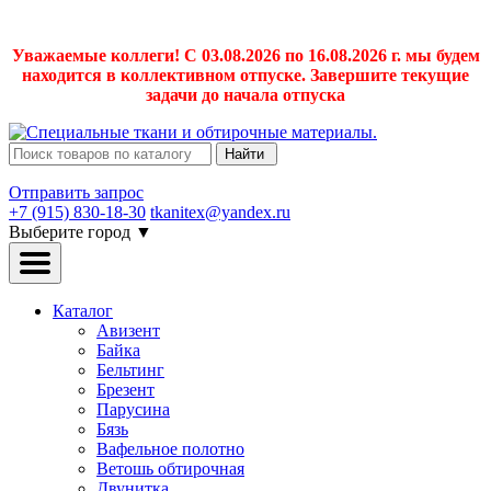
Уважаемые коллеги! С 03.08.2026 по 16.08.2026 г. мы будем
находится в коллективном отпуске. Завершите текущие
задачи до начала отпуска
Найти
Отправить запрос
+7 (915) 830-18-30
tkanitex@yandex.ru
Выберите город
▼
Каталог
Авизент
Байка
Бельтинг
Брезент
Парусина
Бязь
Вафельное полотно
Ветошь обтирочная
Двунитка