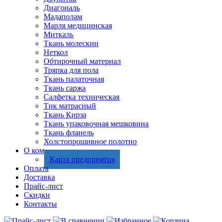
Диагональ
Мадаполам
Марля медицинская
Миткаль
Ткань молескин
Неткол
Обтирочный материал
Тряпка для пола
Ткань палаточная
Ткань саржа
Салфетка техническая
Тик матрасный
Ткань Кирза
Ткань упаковочная мешковина
Ткань фланель
Холстопрошивное полотно
О компании
Карта предприятия
Оплата
Доставка
Прайс-лист
Скидки
Контакты