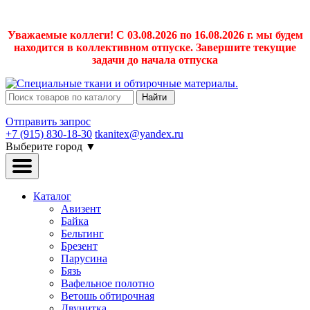
Уважаемые коллеги! С 03.08.2026 по 16.08.2026 г. мы будем
находится в коллективном отпуске. Завершите текущие
задачи до начала отпуска
Найти
Отправить запрос
+7 (915) 830-18-30
tkanitex@yandex.ru
Выберите город
▼
Каталог
Авизент
Байка
Бельтинг
Брезент
Парусина
Бязь
Вафельное полотно
Ветошь обтирочная
Двунитка