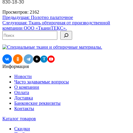
830-18-30
Просмотров: 2162
Навигация
Предыдущая:
Полотно палаточное
Следующая:
Ткань обтирочная от производственной
по
компании ООО «ТканиТЕКС».
записям
Поиск
T
Информация
Новости
Часто задаваемые вопросы
О компании
Оплата
Доставка
Банковские реквизиты
Контакты
Каталог товаров
Скидки