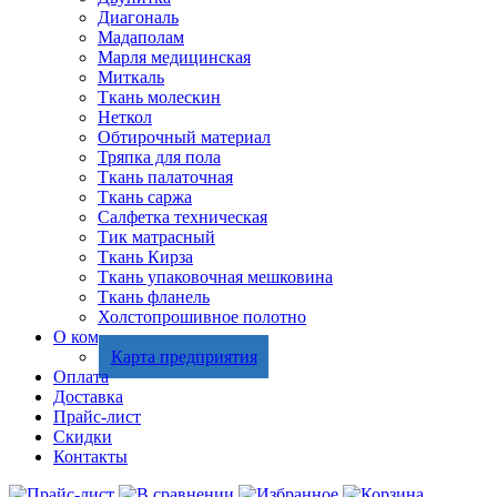
Диагональ
Мадаполам
Марля медицинская
Миткаль
Ткань молескин
Неткол
Обтирочный материал
Тряпка для пола
Ткань палаточная
Ткань саржа
Салфетка техническая
Тик матрасный
Ткань Кирза
Ткань упаковочная мешковина
Ткань фланель
Холстопрошивное полотно
О компании
Карта предприятия
Оплата
Доставка
Прайс-лист
Скидки
Контакты