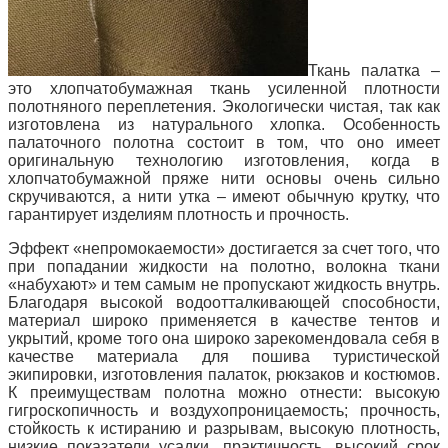
Ткань палатка –
это хлопчатобумажная ткань усиленной плотности
полотняного переплетения. Экологически чистая, так как
изготовлена из натурального хлопка. Особенность
палаточного полотна состоит в том, что оно имеет
оригинальную технологию изготовления, когда в
хлопчатобумажной пряже нити основы очень сильно
скручиваются, а нити утка – имеют обычную крутку, что
гарантирует изделиям плотность и прочность.
Эффект «непромокаемости» достигается за счет того, что
при попадании жидкости на полотно, волокна ткани
«набухают» и тем самым не пропускают жидкость внутрь.
Благодаря высокой водоотталкивающей способности,
материал широко применяется в качестве тентов и
укрытий, кроме того она широко зарекомендовала себя в
качестве материала для пошива туристической
экипировки, изготовления палаток, рюкзаков и костюмов.
К преимуществам полотна можно отнести: высокую
гигроскопичность и воздухопроницаемость; прочность,
стойкость к истиранию и разрывам, высокую плотность,
низкие показатели усадки, практичность, высокий срок