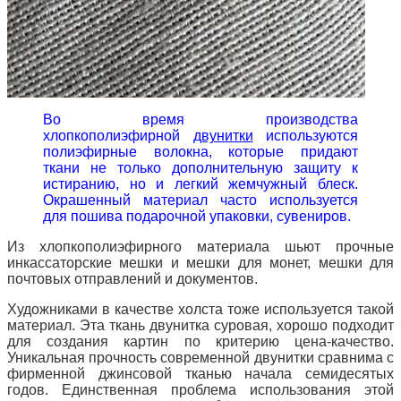
Во время производства
хлопкополиэфирной
двунитки
используются
полиэфирные волокна, которые придают
ткани не только дополнительную защиту к
истиранию, но и легкий жемчужный блеск.
Окрашенный материал часто используется
для пошива подарочной упаковки, сувениров.
Из хлопкополиэфирного материала шьют прочные
инкассаторские мешки и мешки для монет, мешки для
почтовых отправлений и документов.
Художниками в качестве холста тоже используется такой
материал. Эта ткань двунитка суровая, хорошо подходит
для создания картин по
критерию цена-качество.
Уникальная прочность современной двунитки сравнима с
фирменной джинсовой тканью начала семидесятых
годов. Единственная проблема использования этой