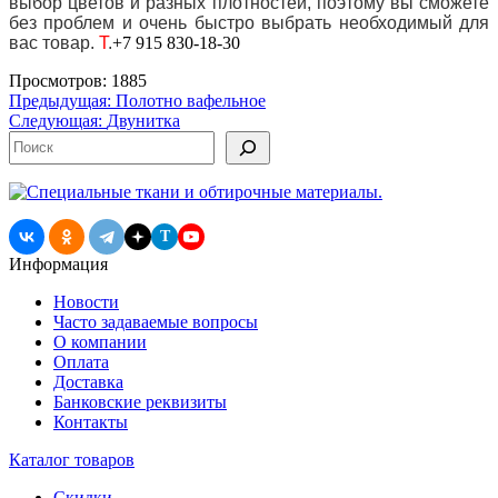
выбор цветов и разных плотностей, поэтому вы сможете
без проблем и очень быстро выбрать необходимый для
вас товар.
Т
.
+7 915 830-18-30
Просмотров: 1885
Навигация
Предыдущая:
Полотно вафельное
Следующая:
Двунитка
по
Поиск
записям
T
Информация
Новости
Часто задаваемые вопросы
О компании
Оплата
Доставка
Банковские реквизиты
Контакты
Каталог товаров
Скидки