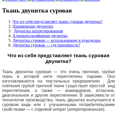
Ткань двунитка суровая
Что из себя представляет ткань суровая двунитка?
Применение двунитки
Двунитка аппретированная
Хлопкополиэфирная двунитка
Двунитка суровая — использование в рукоделии
Двунитка суровая — где приобрести?
Что из себя представляет ткань суровая
двунитка?
Ткань двунитка суровая — это очень прочная, грубая
ткань в которой нити переплетены парами. Она
изготавливается на текстильных
предприятиях . Для
плетения грубой прочной ткани существует простой вид
переплетения, а также — жаккардовое, атласное,
диагональное и другие переплетения. В зависимости от
технологии производства, ткань двунитка выпускается в
суровом виде или с улучшенными потребительскими
свойствами — с отделкой аппрет (аппретированная).