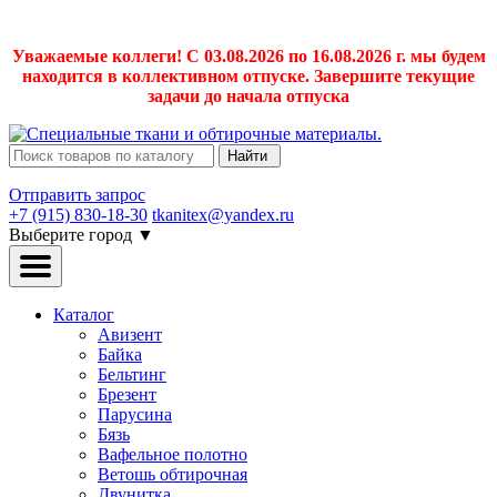
Уважаемые коллеги! С 03.08.2026 по 16.08.2026 г. мы будем
находится в коллективном отпуске. Завершите текущие
задачи до начала отпуска
Найти
Отправить запрос
+7 (915) 830-18-30
tkanitex@yandex.ru
Выберите город
▼
Каталог
Авизент
Байка
Бельтинг
Брезент
Парусина
Бязь
Вафельное полотно
Ветошь обтирочная
Двунитка