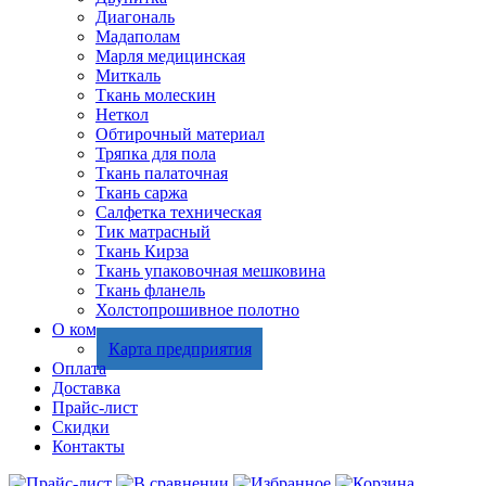
Диагональ
Мадаполам
Марля медицинская
Миткаль
Ткань молескин
Неткол
Обтирочный материал
Тряпка для пола
Ткань палаточная
Ткань саржа
Салфетка техническая
Тик матрасный
Ткань Кирза
Ткань упаковочная мешковина
Ткань фланель
Холстопрошивное полотно
О компании
Карта предприятия
Оплата
Доставка
Прайс-лист
Скидки
Контакты