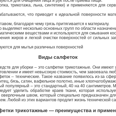
уются для очищения лица и рук после приема пищи.
опка, трикотажа, льна, синтетики) и применяются для сер
батываются, что приводит к идеальной поверхности мате
авом, благодаря чему грязь притягивается к материалу.
о выделяют несколько основных групп по области назначен
оматическими веществами и используются для смывания ко
ния жиров и легкой очистки поверхностей от сильных заг
зуются для мытья различных поверхностей
Виды салфеток
ств для уборки – это салфетки трикотажные. Они имеют 
отовлении и имеет невысокую стоимость, чем завоевала люб
еток – технические. Такое название появилось из-за сф
итец, бязь, сатин, вафельное полотно, иные хлопчатобума
й популярный – это стандартный, 40 на 40 сантиметров. 
дует уделить обработке краев ткани, которая использу
й оверлочным
швом, который специально предназначен для
аем. Любой из этих вариантов продлит жизнь технической с
фетки трикотажные — преимущества и примен