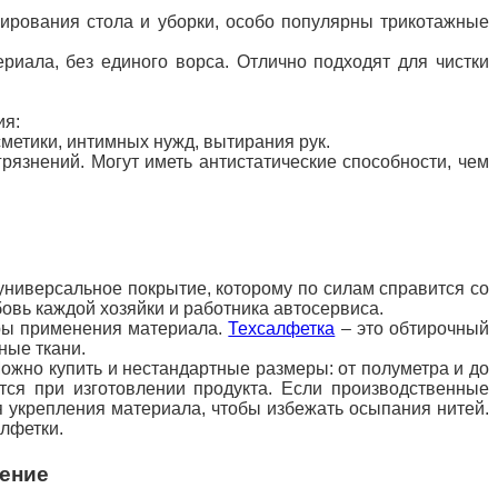
вирования
стола и уборки, особо популярны трикотажные
риала, без единого ворса. Отлично подходят для чистки
ия:
сметики, интимных
нужд, вытирания рук.
рязнений. Могут иметь антистатические способности, чем
универсальное покрытие, которому по силам справится со
овь каждой хозяйки и работника автосервиса.
еры применения материала.
Техсалфетка
– это обтирочный
жные ткани.
Можно купить и
нестандартные размеры: от полуметра и до
ется при изготовлении продукта. Если производственные
 укрепления материала, чтобы избежать осыпания нитей.
алфетки.
ение