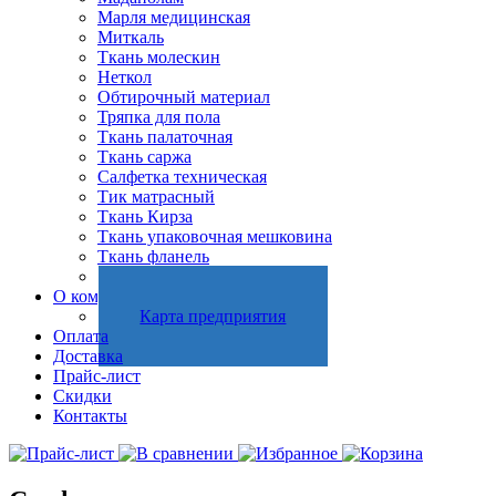
Марля медицинская
Миткаль
Ткань молескин
Неткол
Обтирочный материал
Тряпка для пола
Ткань палаточная
Ткань саржа
Салфетка техническая
Тик матрасный
Ткань Кирза
Ткань упаковочная мешковина
Ткань фланель
Холстопрошивное полотно
О компании
Карта предприятия
Оплата
Доставка
Прайс-лист
Скидки
Контакты