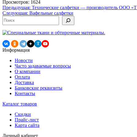
Просмотров: 1624
Навигация
Предыдущая:
Технические салфетки — производитель ООО 
Следующая:
Вафельные салфетки
по
Поиск
записям
T
Информация
Новости
Часто задаваемые вопросы
О компании
Оплата
Доставка
Банковские реквизиты
Контакты
Каталог товаров
Скидки
Прайс-лист
Карта сайта
Личный кабинет