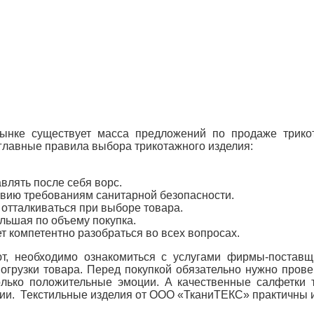
ынке существует масса предложений по продаже трикот
главные правила выбора трикотажного изделия:
авлять после себя ворс.
твию требованиям санитарной безопасности.
 отталкиваться при выборе товара.
льшая по объему покупка.
т компетентно разобраться во всех вопросах.
ают, необходимо ознакомиться с услугами фирмы-поста
огрузки товара. Перед покупкой обязательно нужно пров
олько положительные эмоции. А качественные салфетки 
ии. Текстильные изделия от ООО «ТканиТЕКС» практичны 