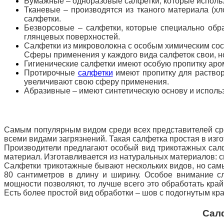
Бумажные – одноразовые салфетки, которые использ
Тканевые – производятся из тканого материала (хл
салфетки.
Безворсовые – салфетки, которые специально обра
глянцевых поверхностей.
Салфетки из микроволокна
с особым химическим сост
Сферы применения у каждого вида салфеток свои, н
Гигиенические салфетки имеют особую пропитку ар
Протирочные
салфетки
имеют пропитку для растворе
увеличивают свою сферу применения.
Абразивные – имеют синтетическую основу и исполь
Самым популярным видом среди всех представителей сред
всеми видами загрязнений. Такая салфетка простая в изг
Производители предлагают особый вид трикотажных салф
материал. Изготавливается из натуральных материалов: с
Салфетки трикотажные бывают нескольких видов, но самы
80 сантиметров в длину и ширину. Особое внимание сле
мощности позволяют, то лучше всего это обработать кра
Есть более простой вид обработки – шов с подогнутым кр
Сал