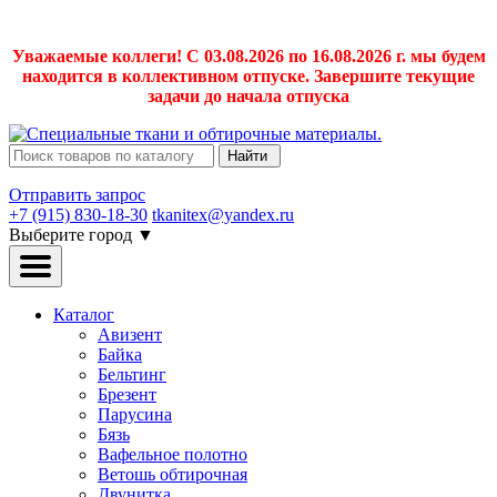
Уважаемые коллеги! С 03.08.2026 по 16.08.2026 г. мы будем
находится в коллективном отпуске. Завершите текущие
задачи до начала отпуска
Найти
Отправить запрос
+7 (915) 830-18-30
tkanitex@yandex.ru
Выберите город
▼
Каталог
Авизент
Байка
Бельтинг
Брезент
Парусина
Бязь
Вафельное полотно
Ветошь обтирочная
Двунитка