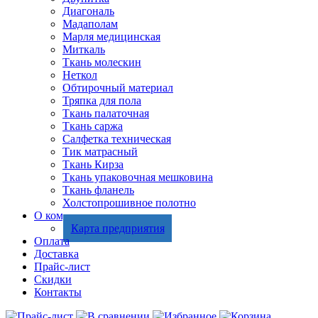
Диагональ
Мадаполам
Марля медицинская
Миткаль
Ткань молескин
Неткол
Обтирочный материал
Тряпка для пола
Ткань палаточная
Ткань саржа
Салфетка техническая
Тик матрасный
Ткань Кирза
Ткань упаковочная мешковина
Ткань фланель
Холстопрошивное полотно
О компании
Карта предприятия
Оплата
Доставка
Прайс-лист
Скидки
Контакты