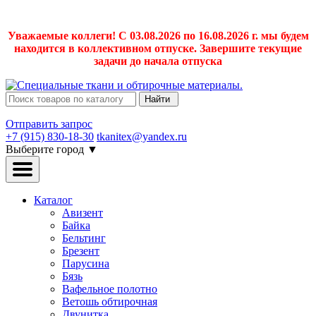
Уважаемые коллеги! С 03.08.2026 по 16.08.2026 г. мы будем
находится в коллективном отпуске. Завершите текущие
задачи до начала отпуска
Найти
Отправить запрос
+7 (915) 830-18-30
tkanitex@yandex.ru
Выберите город
▼
Каталог
Авизент
Байка
Бельтинг
Брезент
Парусина
Бязь
Вафельное полотно
Ветошь обтирочная
Двунитка