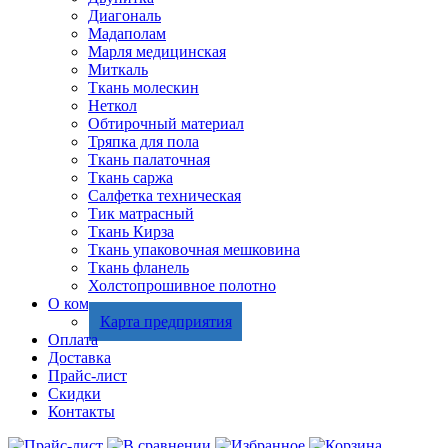
Диагональ
Мадаполам
Марля медицинская
Миткаль
Ткань молескин
Неткол
Обтирочный материал
Тряпка для пола
Ткань палаточная
Ткань саржа
Салфетка техническая
Тик матрасный
Ткань Кирза
Ткань упаковочная мешковина
Ткань фланель
Холстопрошивное полотно
О компании
Карта предприятия
Оплата
Доставка
Прайс-лист
Скидки
Контакты