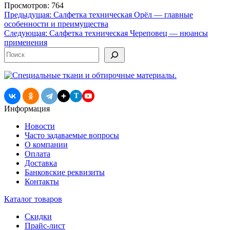
Просмотров: 764
Навигация
Предыдущая:
Салфетка техническая Орёл — главные
особенности и преимущества
по
Следующая:
Салфетка техническая Череповец — нюансы
записям
применения
Поиск
T
Информация
Новости
Часто задаваемые вопросы
О компании
Оплата
Доставка
Банковские реквизиты
Контакты
Каталог товаров
Скидки
Прайс-лист