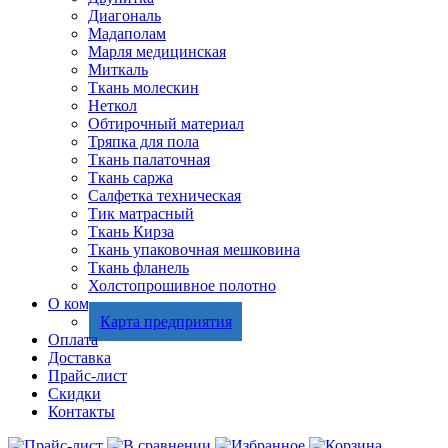
Диагональ
Мадаполам
Марля медицинская
Миткаль
Ткань молескин
Неткол
Обтирочный материал
Тряпка для пола
Ткань палаточная
Ткань саржа
Салфетка техническая
Тик матрасный
Ткань Кирза
Ткань упаковочная мешковина
Ткань фланель
Холстопрошивное полотно
О компании
Карта предприятия
Оплата
Доставка
Прайс-лист
Скидки
Контакты