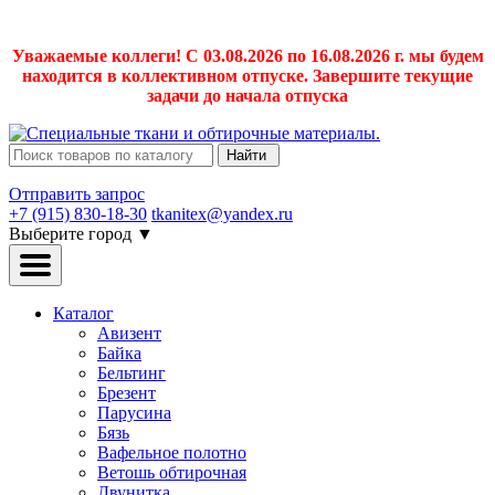
Уважаемые коллеги! С 03.08.2026 по 16.08.2026 г. мы будем
находится в коллективном отпуске. Завершите текущие
задачи до начала отпуска
Найти
Отправить запрос
+7 (915) 830-18-30
tkanitex@yandex.ru
Выберите город
▼
Каталог
Авизент
Байка
Бельтинг
Брезент
Парусина
Бязь
Вафельное полотно
Ветошь обтирочная
Двунитка