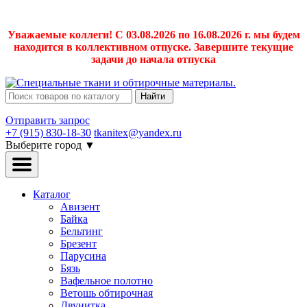
Уважаемые коллеги! С 03.08.2026 по 16.08.2026 г. мы будем
находится в коллективном отпуске. Завершите текущие
задачи до начала отпуска
Найти
Отправить запрос
+7 (915) 830-18-30
tkanitex@yandex.ru
Выберите город
▼
Каталог
Авизент
Байка
Бельтинг
Брезент
Парусина
Бязь
Вафельное полотно
Ветошь обтирочная
Двунитка