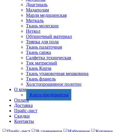
Диагональ
Мадаполам
Марля медицинская
Миткаль
Ткань молескин
Неткол
Обтирочный материал
Тряпка для пола
Ткань палаточная
Ткань саржа
Салфетка техническая
Тик матрасный
Ткань Кирза
Ткань упаковочная мешковина
Ткань фланель
Холстопрошивное полотно
О компании
Карта предприятия
Оплата
Доставка
Прайс-лист
Скидки
Контакты