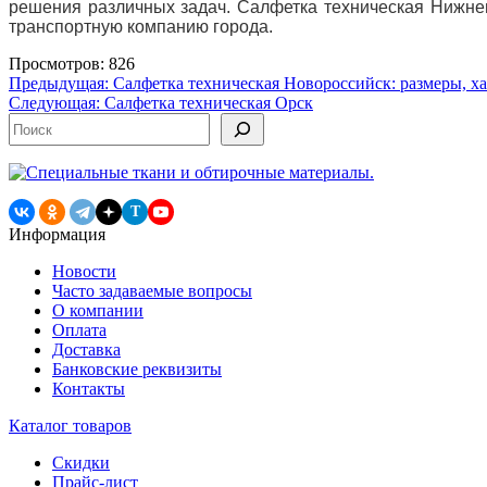
решения различных задач. Салфетка техническая Нижнев
транспортную компанию города.
Просмотров: 826
Навигация
Предыдущая:
Салфетка техническая Новороссийск: размеры, х
Следующая:
Салфетка техническая Орск
по
Поиск
записям
T
Информация
Новости
Часто задаваемые вопросы
О компании
Оплата
Доставка
Банковские реквизиты
Контакты
Каталог товаров
Скидки
Прайс-лист