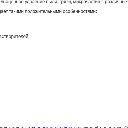
олноценное удаление пыли, грязи, микрочастиц с различных
дает такими положительными особенностями:
астворителей.
редставлена
техническая салфетка
различной расцветки. О