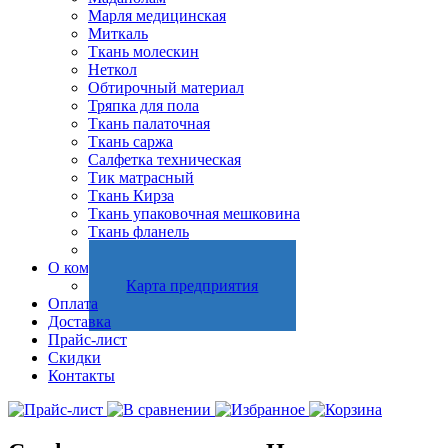
Марля медицинская
Миткаль
Ткань молескин
Неткол
Обтирочный материал
Тряпка для пола
Ткань палаточная
Ткань саржа
Салфетка техническая
Тик матрасный
Ткань Кирза
Ткань упаковочная мешковина
Ткань фланель
Холстопрошивное полотно
О компании
Карта предприятия
Оплата
Доставка
Прайс-лист
Скидки
Контакты