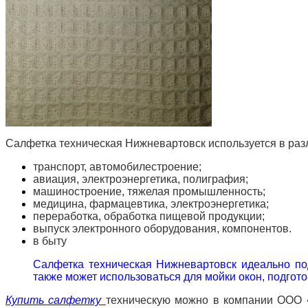
Салфетка техническая Нижневартовск используется в раз
транспорт, автомобилестроение;
авиация, электроэнергетика, полиграфия;
машиностроение, тяжелая промышленность;
медицина, фармацевтика, электроэнергетика;
переработка, обработка пищевой продукции;
выпуск электронного оборудования, компонентов.
в быту
Салфетка техническая Нижневартовск идеально под
также может использоваться для мойки окон, подгото
Купить салфетку
техническую можно в компании ООО «