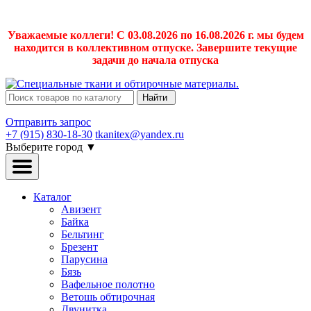
Уважаемые коллеги! С 03.08.2026 по 16.08.2026 г. мы будем
находится в коллективном отпуске. Завершите текущие
задачи до начала отпуска
Найти
Отправить запрос
+7 (915) 830-18-30
tkanitex@yandex.ru
Выберите город
▼
Каталог
Авизент
Байка
Бельтинг
Брезент
Парусина
Бязь
Вафельное полотно
Ветошь обтирочная
Двунитка