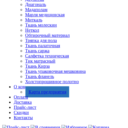
Диагональ
Мадаполам
Марля медицинская
Миткаль
Ткань молескин
Неткол
Обтирочный материал
Тряпка для пола
Ткань палаточная
Ткань саржа
Салфетка техническая
Тик матрасный
Ткань Кирза
Ткань упаковочная мешковина
Ткань фланель
Холстопрошивное полотно
О компании
Карта предприятия
Оплата
Доставка
Прайс-лист
Скидки
Контакты