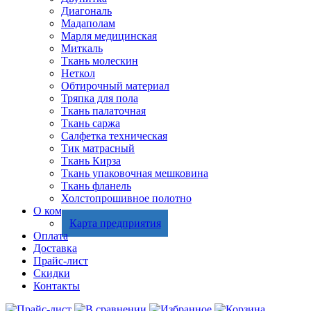
Диагональ
Мадаполам
Марля медицинская
Миткаль
Ткань молескин
Неткол
Обтирочный материал
Тряпка для пола
Ткань палаточная
Ткань саржа
Салфетка техническая
Тик матрасный
Ткань Кирза
Ткань упаковочная мешковина
Ткань фланель
Холстопрошивное полотно
О компании
Карта предприятия
Оплата
Доставка
Прайс-лист
Скидки
Контакты