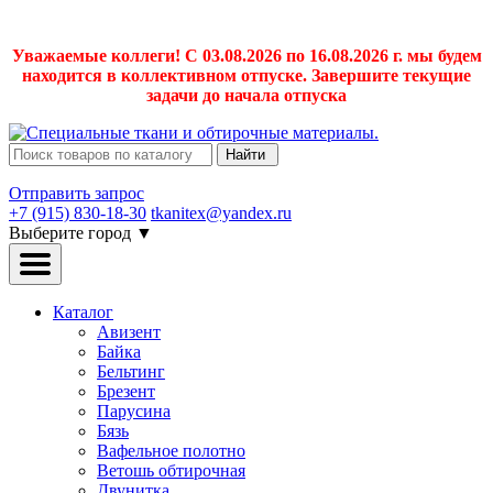
Уважаемые коллеги! С 03.08.2026 по 16.08.2026 г. мы будем
находится в коллективном отпуске. Завершите текущие
задачи до начала отпуска
Найти
Отправить запрос
+7 (915) 830-18-30
tkanitex@yandex.ru
Выберите город
▼
Каталог
Авизент
Байка
Бельтинг
Брезент
Парусина
Бязь
Вафельное полотно
Ветошь обтирочная
Двунитка