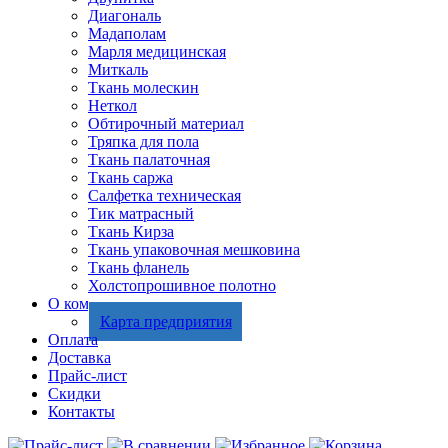
Диагональ
Мадаполам
Марля медицинская
Миткаль
Ткань молескин
Неткол
Обтирочный материал
Тряпка для пола
Ткань палаточная
Ткань саржа
Салфетка техническая
Тик матрасный
Ткань Кирза
Ткань упаковочная мешковина
Ткань фланель
Холстопрошивное полотно
О компании
Карта предприятия
Оплата
Доставка
Прайс-лист
Скидки
Контакты