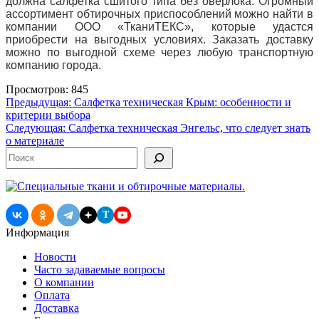
должна салфетка сшитого типа без оверлока. Огромный
ассортимент обтирочных приспособлений можно найти в
компании ООО «ТканиТЕКС», которые удастся
приобрести на выгодных условиях. Заказать доставку
можно по выгодной схеме через любую транспортную
компанию города.
Просмотров: 845
Навигация
Предыдущая:
Салфетка техническая Крым: особенности и
критерии выбора
по
Следующая:
Салфетка техническая Энгельс, что следует знать
записям
о материале
Поиск
T
Информация
Новости
Часто задаваемые вопросы
О компании
Оплата
Доставка