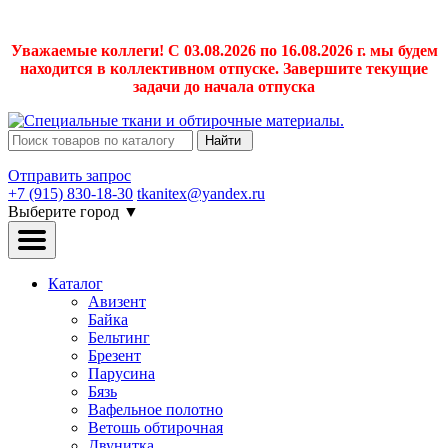
Уважаемые коллеги! С 03.08.2026 по 16.08.2026 г. мы будем
находится в коллективном отпуске. Завершите текущие
задачи до начала отпуска
Найти
Отправить запрос
+7 (915) 830-18-30
tkanitex@yandex.ru
Выберите город
▼
Каталог
Авизент
Байка
Бельтинг
Брезент
Парусина
Бязь
Вафельное полотно
Ветошь обтирочная
Двунитка