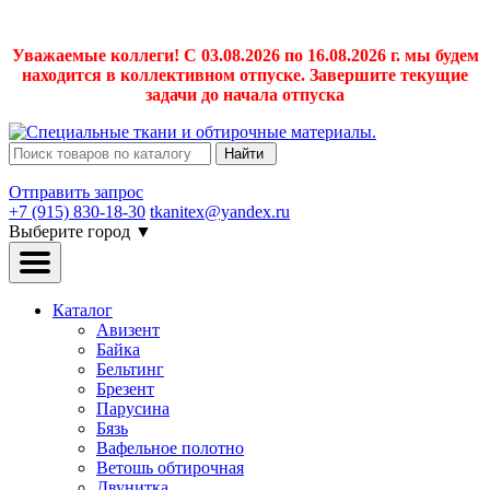
Уважаемые коллеги! С 03.08.2026 по 16.08.2026 г. мы будем
находится в коллективном отпуске. Завершите текущие
задачи до начала отпуска
Найти
Отправить запрос
+7 (915) 830-18-30
tkanitex@yandex.ru
Выберите город
▼
Каталог
Авизент
Байка
Бельтинг
Брезент
Парусина
Бязь
Вафельное полотно
Ветошь обтирочная
Двунитка