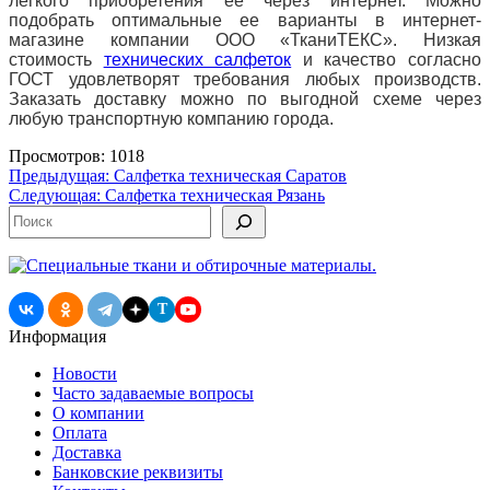
легкого приобретения ее через интернет. Можно
подобрать оптимальные ее варианты в интернет-
магазине компании ООО «ТканиТЕКС». Низкая
стоимость
технических салфеток
и качество согласно
ГОСТ удовлетворят требования любых производств.
Заказать доставку можно по выгодной схеме через
любую транспортную компанию города.
Просмотров: 1018
Навигация
Предыдущая:
Салфетка техническая Саратов
Следующая:
Cалфетка техническая Рязань
по
Поиск
записям
T
Информация
Новости
Часто задаваемые вопросы
О компании
Оплата
Доставка
Банковские реквизиты