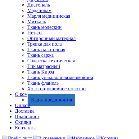
Диагональ
Мадаполам
Марля медицинская
Миткаль
Ткань молескин
Неткол
Обтирочный материал
Тряпка для пола
Ткань палаточная
Ткань саржа
Салфетка техническая
Тик матрасный
Ткань Кирза
Ткань упаковочная мешковина
Ткань фланель
Холстопрошивное полотно
О компании
Карта предприятия
Оплата
Доставка
Прайс-лист
Скидки
Контакты