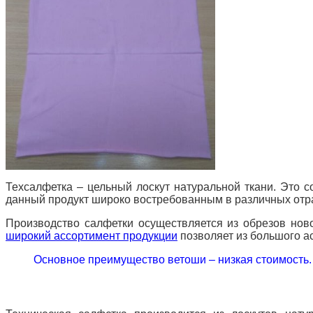
Техсалфетка – цельный лоскут натуральной ткани. Это 
данный продукт широко востребованным в различных отр
Производство салфетки осуществляется из обрезов нов
широкий ассортимент продукции
позволяет из большого ас
Основное преимущество ветоши – низкая стоимость. 