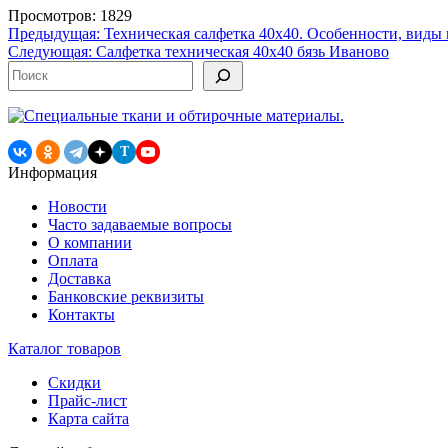
Просмотров: 1829
Навигация
Предыдущая:
Техническая салфетка 40х40. Особенности, виды 
Следующая:
Салфетка техническая 40х40 бязь Иваново
по
Поиск
записям
T
Информация
Новости
Часто задаваемые вопросы
О компании
Оплата
Доставка
Банковские реквизиты
Контакты
Каталог товаров
Скидки
Прайс-лист
Карта сайта