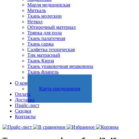
Марля медицинская
Миткаль
Ткань молескин
Неткол
Обтирочный материал
Тряпка для пола
Ткань палаточная
Ткань саржа
Салфетка техническая
Тик матрасный
Ткань Кирза
Ткань упаковочная мешковина
Ткань фланель
Холстопрошивное полотно
О компании
Карта предприятия
Оплата
Доставка
Прайс-лист
Скидки
Контакты