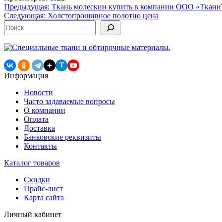
Навигация
Предыдущая:
Ткань молескин купить в компании ООО «Ткан
Следующая:
Холстопрошивное полотно цена
по
Поиск
записям
T
Информация
Новости
Часто задаваемые вопросы
О компании
Оплата
Доставка
Банковские реквизиты
Контакты
Каталог товаров
Скидки
Прайс-лист
Карта сайта
Личный кабинет