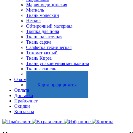
Марля медицинская
Миткаль
Ткань молескин
Неткол
Обтирочный материал
Тряпка для пола
Ткань палаточная
Ткань саржа
Салфетка техническая
Тик матрасный
Ткань Кирза
Ткань упаковочная мешковина
Ткань фланель
Холстопрошивное полотно
О компании
Карта предприятия
Оплата
Доставка
Прайс-лист
Скидки
Контакты