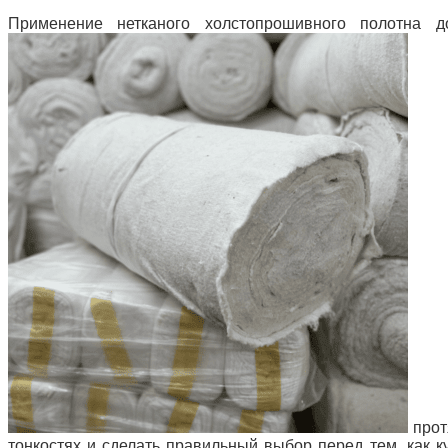
Применение нетканого холстопрошивного полотна д
прот
тонкостях и сделать правильный выбор перед тем, как к