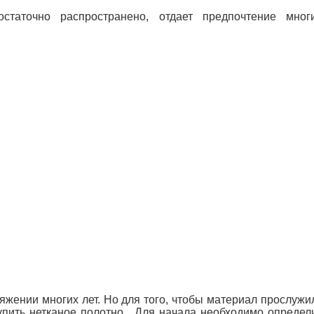
остаточно распространено, отдает предпочтение мн
яжении многих лет.
Но для того, чтобы материал прослужи
упить нетканое полотно .
Для начала необходимо определи