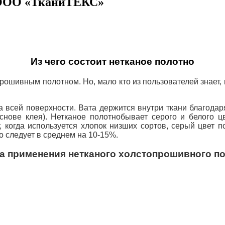
 ООО «ТканиТЕКС»
Из чего состоит нетканое полотно
опрошивным полотном.
Но, мало кто из пользователей знает,
на всей поверхности.
Вата держится внутри ткани благода
снове клея).
Нетканое полотно
бывает серого и белого цв
, когда используется хлопок низших сортов, серый цвет п
о следует в среднем на 10-15%.
 применения нетканого холстопрошивного п