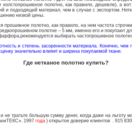
е холстопрошивное полотно, как правило, дешевле), а во
ий и подходящий материал, чем в случае с экспортом.
Нетк
ушению низкой цены.
я прошивное полотно, как правило, на нем частота строчки
в редкопрошивном полотне – 5 мм, именно его и покупают 
 фарфора,
рекомендуется выбирать частопрошивное полотенц
отность и степень засоренности материала.
Конечно, чем 
ценку значительно влияет и ширина покупаемой ткани.
Где нетканое полотно купить?
 не тратьте большую сумму денег, когда даже на льготу м
каниТЕКС». 1997
года
) открытое доверие клиентов
. 915 83