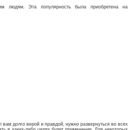
огим людям.
Эта популярность была приобретена
на
л вам долго верой и правдой, нужно развернуться во всех
ть в каких-либо целях будет применение.
Для некоторых