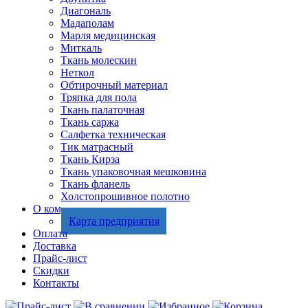
Диагональ
Мадаполам
Марля медицинская
Миткаль
Ткань молескин
Неткол
Обтирочный материал
Тряпка для пола
Ткань палаточная
Ткань саржа
Салфетка техническая
Тик матрасный
Ткань Кирза
Ткань упаковочная мешковина
Ткань фланель
Холстопрошивное полотно
О компании
Карта предприятия
Оплата
Доставка
Прайс-лист
Скидки
Контакты