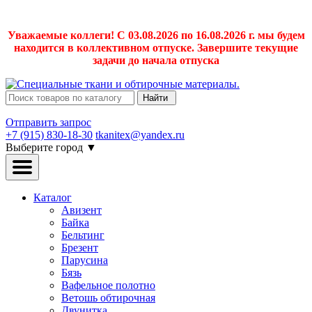
Уважаемые коллеги! С 03.08.2026 по 16.08.2026 г. мы будем
находится в коллективном отпуске. Завершите текущие
задачи до начала отпуска
Найти
Отправить запрос
+7 (915) 830-18-30
tkanitex@yandex.ru
Выберите город
▼
Каталог
Авизент
Байка
Бельтинг
Брезент
Парусина
Бязь
Вафельное полотно
Ветошь обтирочная
Двунитка