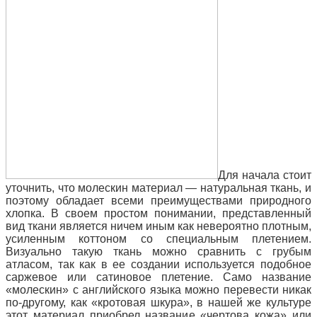
Для начала стоит
уточнить, что молескин материал — натуральная ткань, и
поэтому обладает всеми преимуществами природного
хлопка. В своем простом понимании, представленный
вид ткани является ничем иным как невероятно плотным,
усиленным коттоном со специальным плетением.
Визуально такую ткань можно сравнить с грубым
атласом, так как в ее создании используется подобное
саржевое или сатиновое плетение. Само название
«молескин» с английского языка можно перевести никак
по-другому, как «кротовая
шкура», в нашей же культуре
этот материал приобрел название «чертова кожа» или