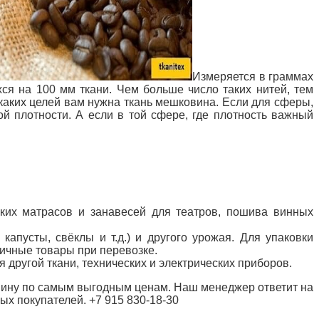
Измеряется в граммах
хся на 100 мм ткани. Чем больше число таких нитей, тем
я каких целей вам нужна ткань мешковина. Если для сферы,
й плотности. А если в той сфере, где плотность важный
ских матрасов и занавесей для театров, пошива винных
капусты, свёклы и т.д.) и другого урожая. Для упаковки
личные товары при перевозке.
я другой ткани, технических и электрических приборов.
вину по самым выгодным ценам. Наш менеджер ответит на
х покупателей. +7 915 830-18-30