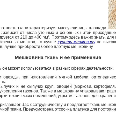
лотность ткани характеризует массу единицы площади.
ь зависит от числа уточных и основных нитей приходящи
ируется от 210
до 400 г/м². Поэтому здесь важно знать, дл
ртофельных мешков, то лучше
купить мешковину
не высоко
в, лучше приобрести более плотную мешковину.
Мешковина ткань и ее применение
 он может использоваться в разных сферах деятельности.
и одежды, при изготовлении мягкой мебели, ортопедиче
нь.
ыпучих и не сыпучих круп, овощей (моркови, картофеля, 
укрепления газонов. Так же в мешковину упаковывают раз
борки технических помещений, укрытия газонов, для хранени
иглашает Вас к сотрудничеству и предлагает ткань мешко
ной ткани. Предусмотрена отсрочка платежа для постоянны