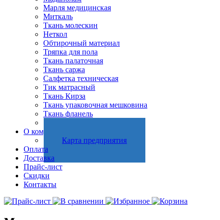
Марля медицинская
Миткаль
Ткань молескин
Неткол
Обтирочный материал
Тряпка для пола
Ткань палаточная
Ткань саржа
Салфетка техническая
Тик матрасный
Ткань Кирза
Ткань упаковочная мешковина
Ткань фланель
Холстопрошивное полотно
О компании
Карта предприятия
Оплата
Доставка
Прайс-лист
Скидки
Контакты