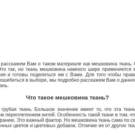
 расскажем Вам о таком материале как мешковина ткань. 
. Это так, но ткань мешковина намного шире применяетс
ния и готовы поделиться им с Вами. Для того чтобы
прав
ошибиться в выборе, мы подробно расскажем Вам о данной
ань.
Что такое мешковина ткань?
грубая ткань. Большое значение имеет то, что эта тка
м переплетением нитей. Особенность такой ткани в том, чт
иранию. Это
важный фактор. Но мешковина ткань сама по себ
ных цветов и цветовых добавок. Отличие ее от других ткан