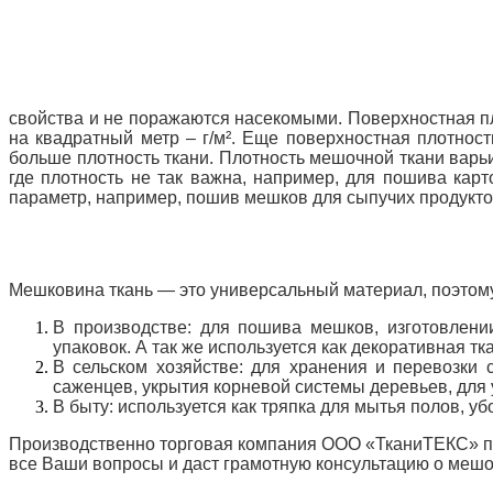
свойства и не поражаются насекомыми. Поверхностная п
на квадратный метр – г/м². Еще поверхностная плотност
больше плотность ткани. Плотность мешочной ткани варь
где плотность не так важна, например, для пошива ка
параметр, например, пошив мешков для сыпучих продукто
Мешковина ткань — это универсальный материал, поэтому
В производстве: для пошива мешков, изготовлени
упаковок. А так же используется как декоративная тка
В сельском хозяйстве: для хранения и перевозки с
саженцев, укрытия корневой системы деревьев, для 
В быту: используется как тряпка для мытья полов, у
Производственно торговая компания ООО «ТканиТЕКС» пр
все Ваши вопросы и даст грамотную консультацию о мешоч