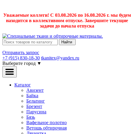
Уважаемые коллеги! С 03.08.2026 по 16.08.2026 г. мы будем
находится в коллективном отпуске. Завершите текущие
задачи до начала отпуска
Найти
Отправить запрос
+7 (915) 830-18-30
tkanitex@yandex.ru
Выберите город
▼
Каталог
Авизент
Байка
Бельтинг
Брезент
Парусина
Бязь
Вафельное полотно
Ветошь обтирочная
Двунитка