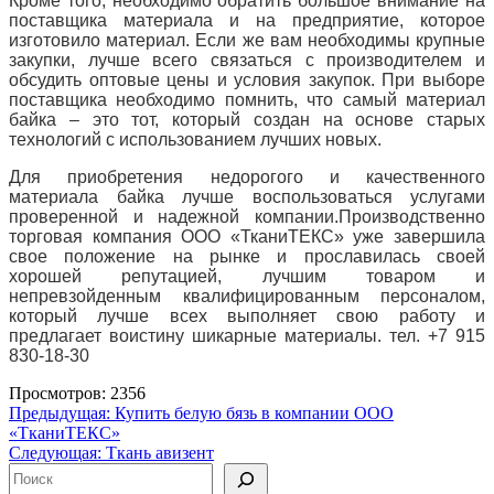
Кроме того, необходимо обратить большое внимание на
поставщика материала и на предприятие, которое
изготовило материал.
Если же вам необходимы крупные
закупки, лучше всего связаться с производителем и
обсудить оптовые цены и условия закупок.
При выборе
поставщика необходимо помнить, что самый материал
байка – это тот, который создан на основе старых
технологий с использованием лучших новых.
Для приобретения недорогого и качественного
материала байка лучше воспользоваться услугами
проверенной и надежной компании.
Производственно
торговая компания ООО «ТканиТЕКС» уже завершила
свое положение на рынке и прославилась своей
хорошей репутацией, лучшим товаром и
непревзойденным квалифицированным персоналом,
который лучше всех выполняет свою работу и
предлагает воистину шикарные материалы.
тел.
+7 915
830-18-30
Просмотров: 2356
Навигация
Предыдущая:
Купить белую бязь в компании ООО
«ТканиТЕКС»
по
Следующая:
Ткань авизент
записям
Поиск