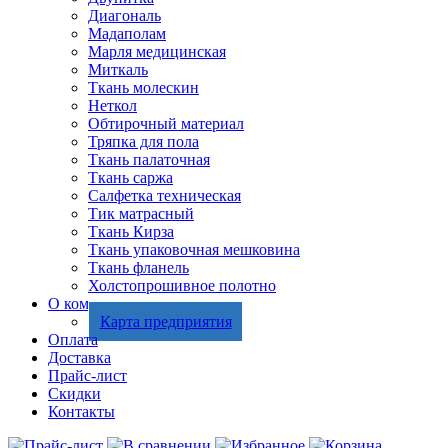
Диагональ
Мадаполам
Марля медицинская
Миткаль
Ткань молескин
Неткол
Обтирочный материал
Тряпка для пола
Ткань палаточная
Ткань саржа
Салфетка техническая
Тик матрасный
Ткань Кирза
Ткань упаковочная мешковина
Ткань фланель
Холстопрошивное полотно
О компании
Карта предприятия
Оплата
Доставка
Прайс-лист
Скидки
Контакты