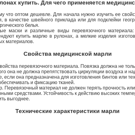
лонах купить. Для чего применяется медицин
у что оптом дешевле. Для начала нужно изучить ее свойс
я, в качестве швейного приклада или для подклейки геог
ргического белья.
ые маски и различные виды перевязочного материала:
дуют купить марлю в рулонах, а мелкие изделия изгото
ых материалов.
Свойства медицинской марли
войства перевязочного материала. Повязка должна не толь
го она не должна препятствовать циркуляции воздуха и над
е, если она предназначена для изготовления бинтов или те
обеспечивать и фиксацию тканей.
ур. Перевязочный материал не должен терять прочность ил
нными средствами. Устойчивость к действию высоких темп
ить выгоднее.
Технические характеристики марли