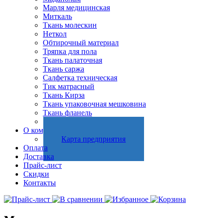
Марля медицинская
Миткаль
Ткань молескин
Неткол
Обтирочный материал
Тряпка для пола
Ткань палаточная
Ткань саржа
Салфетка техническая
Тик матрасный
Ткань Кирза
Ткань упаковочная мешковина
Ткань фланель
Холстопрошивное полотно
О компании
Карта предприятия
Оплата
Доставка
Прайс-лист
Скидки
Контакты