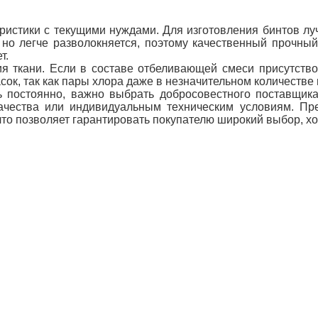
ристики с текущими нуждами. Для изготовления бинтов л
но легче разволокняется, поэтому качественный прочный
т.
ия ткани. Если в составе отбеливающей смеси присутств
ок, так как пары хлора даже в незначительном количестве
ь постоянно, важно выбрать добросовестного поставщик
качества или индивидуальным техническим условиям.
Пр
то позволяет гарантировать покупателю широкий выбор, хо