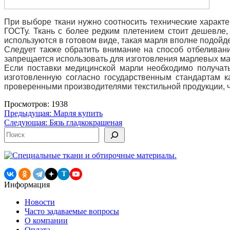
При выборе ткани нужно соотносить технические характе
ГОСТу. Ткань с более редким плетением стоит дешевле, 
используются в готовом виде, такая марля вполне подойде
Следует также обратить внимание на способ отбеливан
запрещается использовать для изготовления марлевых мас
Если поставки медицинской марли необходимо получат
изготовленную согласно государственным стандартам 
проверенными производителями текстильной продукции, ч
Просмотров: 1938
Навигация
Предыдущая:
Марля купить
Следующая:
Бязь гладкокрашеная
по
Поиск
записям
T
Информация
Новости
Часто задаваемые вопросы
О компании
Оплата