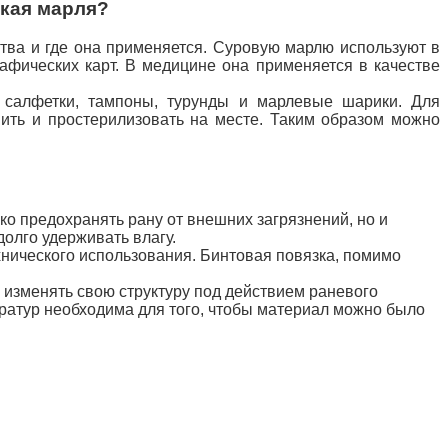
ская марля?
тва и где она применяется. Суровую марлю используют в
рафических карт. В медицине она применяется в качестве
 салфетки, тампоны, турунды и марлевые шарики. Для
вить и простерилизовать на месте. Таким образом можно
ко предохранять рану от внешних загрязнений, но и
олго удерживать влагу.
хнического использования. Бинтовая повязка, помимо
и изменять свою
структуру под действием раневого
ератур необходима для того, чтобы материал можно было