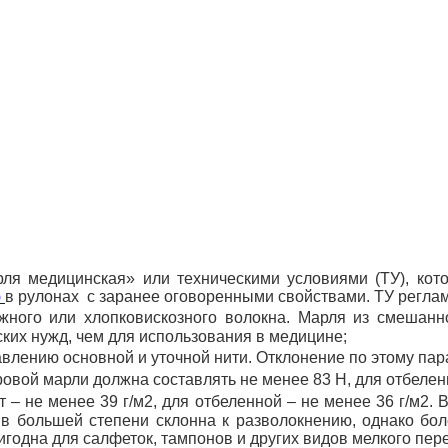
ля медицинская» или техническими условиями (ТУ), кот
ю
в рулонах с заранее оговоренными свойствами. ТУ регла
жного или хлопковискозного волокна. Марля из смешан
ских нужд, чем для использования в медицине;
равлению основной и уточной нити. Отклонение по этому па
ровой марли должна составлять не менее 83 Н, для отбелен
 – не менее 39 г/м2, для отбеленной – не менее 36 г/м2.
, в большей степени склонна к разволокнению, однако бо
игодна для салфеток, тампонов и других видов мелкого пер