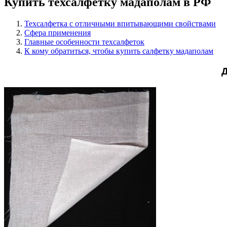
Купить техсалфетку мадаполам в РФ
Техсалфетка с отличными впитывающими свойствами
Сфера применения
Главные особенности техсалфеток
К кому обратиться, чтобы купить салфетку мадаполам
Д