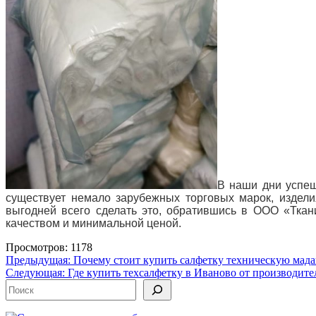
В наши дни успеш
существует немало зарубежных торговых марок, издели
выгодней всего сделать это, обратившись в ООО «Ткан
качеством и минимальной ценой.
Просмотров: 1178
Навигация
Предыдущая:
Почему стоит купить салфетку техническую мад
Следующая:
Где купить техсалфетку в Иваново от производите
по
Поиск
записям