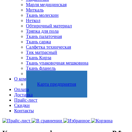
Марля медицинская
Миткаль
Ткань молескин
Неткол
Обтирочный материал
Тряпка для пола
Ткань палаточная
Ткань саржа
Салфетка техническая
Тик матрасный
Ткань Кирза
Ткань упаковочная мешковина
Ткань фланель
Холстопрошивное полотно
О компании
Карта предприятия
Оплата
Доставка
Прайс-лист
Скидки
Контакты