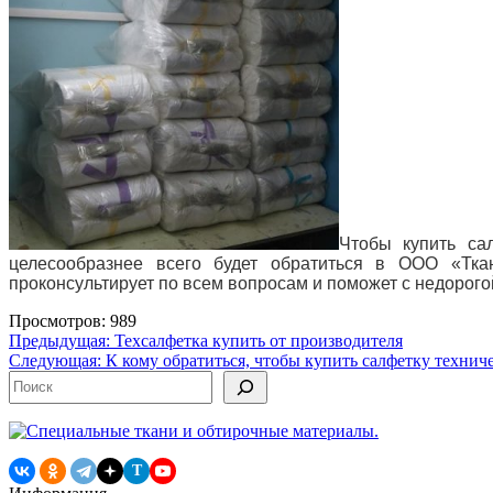
Чтобы купить са
целесообразнее всего будет обратиться в ООО «Тка
проконсультирует по всем вопросам и
поможет с недорого
Просмотров: 989
Навигация
Предыдущая:
Техсалфетка купить от производителя
Следующая:
К кому обратиться, чтобы купить салфетку технич
по
Поиск
записям
T