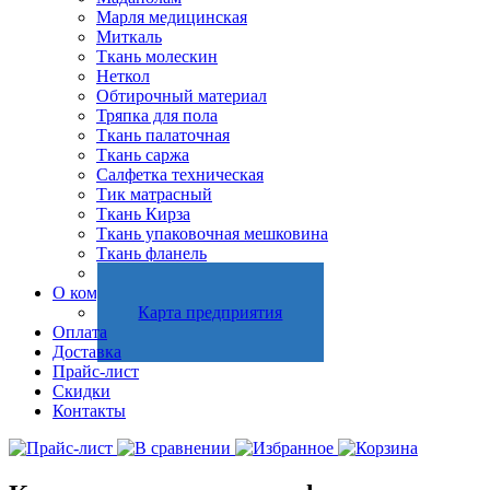
Марля медицинская
Миткаль
Ткань молескин
Неткол
Обтирочный материал
Тряпка для пола
Ткань палаточная
Ткань саржа
Салфетка техническая
Тик матрасный
Ткань Кирза
Ткань упаковочная мешковина
Ткань фланель
Холстопрошивное полотно
О компании
Карта предприятия
Оплата
Доставка
Прайс-лист
Скидки
Контакты