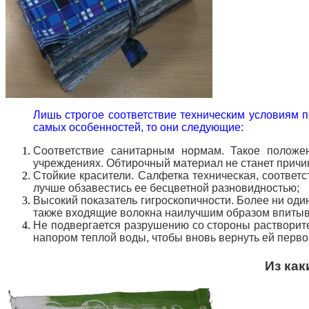
Лишь строгое соответствие техническим условиям п
самых особенностей, то они следующие:
Соответствие санитарным нормам. Такое положен
учреждениях. Обтирочный материал не станет причи
Стойкие красители. Салфетка техническая, соответс
лучше обзавестись ее бесцветной разновидностью;
Высокий показатель гигроскопичности. Более ни оди
также входящие волокна наилучшим образом впитыва
Не подвергается разрушению со стороны растворите
напором теплой воды, чтобы вновь вернуть ей перво
Из как