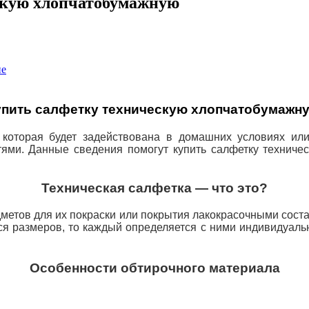
скую хлопчатобумажную
ие
упить салфетку техническую хлопчатобумажн
, которая будет задействована в домашних условиях и
тями. Данные сведения помогут купить салфетку технич
Техническая салфетка — что это?
дметов для их покраски или покрытия лакокрасочными сост
ется размеров, то каждый определяется с ними индивидуаль
Особенности обтирочного материала