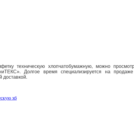
лфетку техническую хлопчатобумажную, можно просмот
ниТЕКС». Долгое время специализируется на продаж
й доставкой.
ескую хб