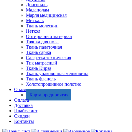
Диагональ
Мадаполам
Марля медицинская
Миткаль
Ткань молескин
Неткол
Обтирочный материал
Тряпка для пола
Ткань палаточная
Ткань саржа
Салфетка техническая
Тик матрасный
Ткань Кирза
Ткань упаковочная мешковина
Ткань фланель
Холстопрошивное полотно
О компании
Карта предприятия
Оплата
Доставка
Прайс-лист
Скидки
Контакты