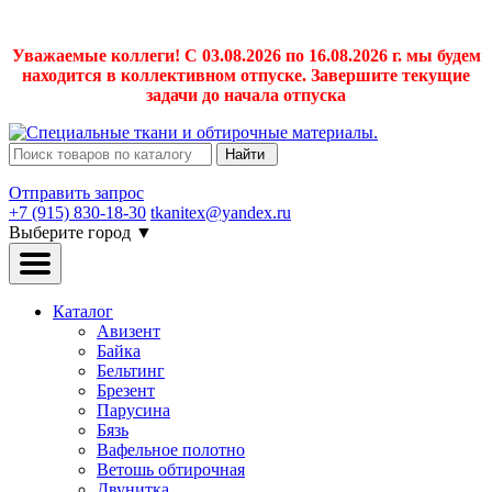
Уважаемые коллеги! С 03.08.2026 по 16.08.2026 г. мы будем
находится в коллективном отпуске. Завершите текущие
задачи до начала отпуска
Найти
Отправить запрос
+7 (915) 830-18-30
tkanitex@yandex.ru
Выберите город
▼
Каталог
Авизент
Байка
Бельтинг
Брезент
Парусина
Бязь
Вафельное полотно
Ветошь обтирочная
Двунитка