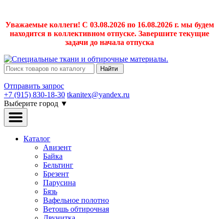
Уважаемые коллеги! С 03.08.2026 по 16.08.2026 г. мы будем
находится в коллективном отпуске. Завершите текущие
задачи до начала отпуска
Найти
Отправить запрос
+7 (915) 830-18-30
tkanitex@yandex.ru
Выберите город
▼
Каталог
Авизент
Байка
Бельтинг
Брезент
Парусина
Бязь
Вафельное полотно
Ветошь обтирочная
Двунитка