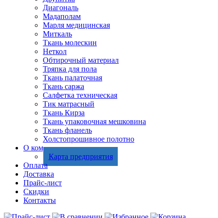
Диагональ
Мадаполам
Марля медицинская
Миткаль
Ткань молескин
Неткол
Обтирочный материал
Тряпка для пола
Ткань палаточная
Ткань саржа
Салфетка техническая
Тик матрасный
Ткань Кирза
Ткань упаковочная мешковина
Ткань фланель
Холстопрошивное полотно
О компании
Карта предприятия
Оплата
Доставка
Прайс-лист
Скидки
Контакты