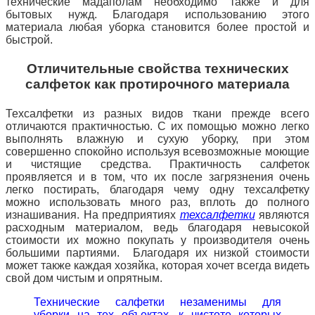
технические мадаполам необходимо также и
для
бытовых нужд. Благодаря использованию этого
материала любая уборка становится более простой и
быстрой.
Отличительные свойства технических
салфеток как протирочного материала
Техсалфетки из разных видов ткани прежде всего
отличаются практичностью. С их помощью можно легко
выполнять влажную и сухую уборку, при этом
совершенно спокойно используя всевозможные моющие
и чистящие средства. Практичность салфеток
проявляется и в том, что их после загрязнения очень
легко постирать, благодаря чему одну техсалфетку
можно использовать много раз, вплоть до полного
изнашивания. На предприятиях
техсалфетки
являются
расходным материалом, ведь благодаря невысокой
стоимости их можно покупать у производителя очень
большими партиями. Благодаря их низкой стоимости
может также каждая хозяйка, которая хочет всегда видеть
свой дом чистым и опрятным.
Технические салфетки незаменимы для
уборки на тех объектах, к чистоте которых