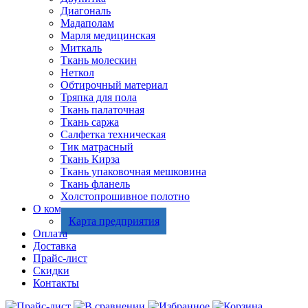
Диагональ
Мадаполам
Марля медицинская
Миткаль
Ткань молескин
Неткол
Обтирочный материал
Тряпка для пола
Ткань палаточная
Ткань саржа
Салфетка техническая
Тик матрасный
Ткань Кирза
Ткань упаковочная мешковина
Ткань фланель
Холстопрошивное полотно
О компании
Карта предприятия
Оплата
Доставка
Прайс-лист
Скидки
Контакты