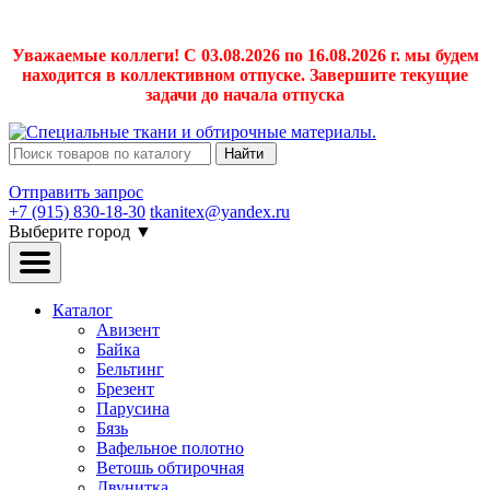
Уважаемые коллеги! С 03.08.2026 по 16.08.2026 г. мы будем
находится в коллективном отпуске. Завершите текущие
задачи до начала отпуска
Найти
Отправить запрос
+7 (915) 830-18-30
tkanitex@yandex.ru
Выберите город
▼
Каталог
Авизент
Байка
Бельтинг
Брезент
Парусина
Бязь
Вафельное полотно
Ветошь обтирочная
Двунитка