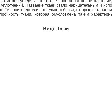
то можно увидеть, что это не простое ситцевое плетение,
 уплотнений. Название ткани стало нарицательным и испо
ок.
Те производители постельного белья, которые останавли
прочность ткани, которая обусловлена таким характерн
Виды бязи