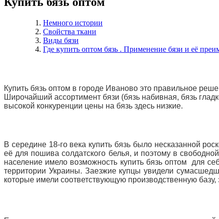
Купить бязь оптом
Немного истории
Свойства ткани
Виды бязи
Где купить оптом бязь . Применение бязи и её пре
Купить бязь оптом в городе Иваново это правильное реше
Широчайший ассортимент бязи (бязь набивная, бязь гладко
высокой конкуренции цены на бязь здесь низкие.
В середине 18-го века купить бязь было несказанной рос
её для пошива солдатского белья, и поэтому в свободной
население имело возможность купить бязь оптом для
се
территории Украины. Заезжие купцы увидели сумасшедши
которые имели соответствующую производственную базу, 