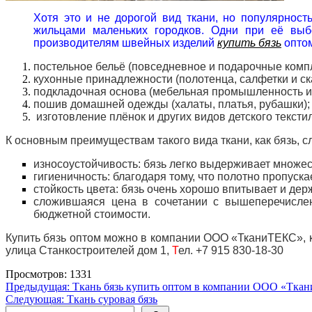
Хотя это и не дорогой вид ткани, но популярност
жильцами маленьких городков. Одни при её выб
производителям швейных изделий
купить бязь
оптом
постельное бельё (повседневное и подарочные комп
кухонные принадлежности (полотенца, салфетки и ск
подкладочная основа (мебельная промышленность и
пошив домашней одежды (халаты, платья, рубашки);
изготовление плёнок и других видов детского тексти
К основным преимуществам такого вида ткани, как бязь, сл
износоустойчивость: бязь легко выдерживает множес
гигиеничность: благодаря тому, что полотно пропуска
стойкость цвета: бязь очень хорошо впитывает и дер
сложившаяся цена в сочетании с вышеперечислен
бюджетной стоимости.
Купить бязь оптом можно в компании ООО «ТканиТЕКС», к
улица Станкостроителей дом 1,
Т
ел. +7 915 830-18-30
Просмотров: 1331
Навигация
Предыдущая:
Ткань бязь купить оптом в компании ООО «Тка
Следующая:
Ткань суровая бязь
по
Поиск