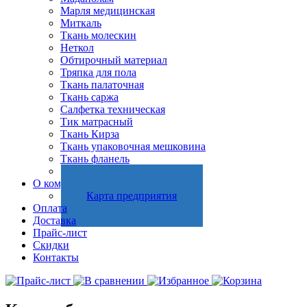
Марля медицинская
Миткаль
Ткань молескин
Неткол
Обтирочный материал
Тряпка для пола
Ткань палаточная
Ткань саржа
Салфетка техническая
Тик матрасный
Ткань Кирза
Ткань упаковочная мешковина
Ткань фланель
Холстопрошивное полотно
О компании
Карта предприятия
Оплата
Доставка
Прайс-лист
Скидки
Контакты