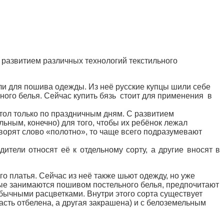
с развитием различных технологий текстильного
ли для пошива одежды. Из неё русские купцы шили себе
ого белья. Сейчас купить бязь стоит для применения в
стол только по праздничным дням. С развитием
ьным, конечно) для того, чтобы их ребёнок лежал
оворят слово «полотно», то чаще всего подразумевают
тели относят её к отдельному сорту, а другие вносят в
о платья. Сейчас из неё также шьют одежду, но уже
рые занимаются пошивом постельного белья, предпочитают
бычными расцветками. Внутри этого сорта существует
часть отбелена, а другая закрашена) и с белоземельным