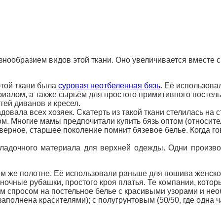
азнообразием видов этой ткани. Оно увеличивается вместе 
той ткани была
суровая неотбеленная бязь
. Её использова
алом, а также сырьём для простого примитивного постельн
тей диванов и кресел.
овала всех хозяек. Скатерть из такой ткани стелилась на 
м. Многие мамы предпочитали купить бязь оптом (относител
верное, старшее поколение помнит бязевое белье. Когда г
ладочного материала для верхней одежды. Одни производи
ом же полотне. Её использовали раньше для пошива женског
ночные рубашки, простого кроя платья. Те компании, кото
 спросом на постельное белье с красивыми узорами и нео
заполнена красителями); с полугрунтовым (50/50, где одна 