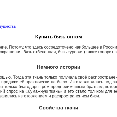
имущества
Купить бязь оптом
ние. Потому, что здесь сосредоточено наибольшее в России
крашеная, бязь отбеленная, бязь суровая) также говорит в
Немного истории
кошью. Тогда эта ткань только получала своё распростра
 продаже её практически не было. Изготавливалась под з
бя только благодаря трём предприимчивым братьям, котор
й спрос на «бумажную ткань» и это стало толчком для её
занялись изготовлением и распространением бязи.
Свойства ткани