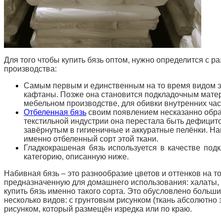
Для того чтобы купить бязь оптом, нужно определится с р
производства:
Самым первым и единственным на то время видом э
кафтаны. Позже она становится подкладочным матери
мебельном производстве, для обивки внутренних час
Отбеленная бязь
своим появлением несказанно обрад
текстильной индустрии она перестала быть дефицито
завёрнутым в гигиеничные и аккуратные пелёнки. На
именно отбеленный сорт этой ткани.
Гладкокрашеная бязь используется в качестве подк
категорию, описанную ниже.
Набивная бязь – это разнообразие цветов и оттенков на т
предназначенную для домашнего использования: халаты, 
купить бязь именно такого сорта. Это
обусловлено большим
несколько видов: с грунтовым рисунком (ткань абсолютно 
рисунком, который размещён изредка или по краю.