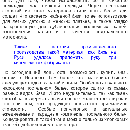
бязь для того, чтобы использовать ее в качестве
подкладки для верхней одежды.
Через несколько
столетий из этого материала стали шить белье для
солдат.
Что касается набивной бязи, то ее использовали
для легких детских и женских платьев, а также гладко
раскрашенную для дублирования костюмных тканей,
изготовления пальто и в качестве подкладочного
материала.
Также к истории промышленного
производства такой материал, как бязь на
Руси, удалось приложить руку три
кинешемских фабриканта.
На сегодняшний день есть возможность купить бязь
оптом в Иваново.
Тем более, что материал бывает
следующих видов: ханагай и шиля.
Особенно актуально в
народном постельном белье, которое сшито из самых
разных видов бязи.
И это неудивительно, так как ткань
способна выдержать
значительное количество стирок и
это при том, что продукция невысокой приемлемой
стоимости.
Особые популярные и актуальные
ежедневные и парадные комплекты постельного белья.
Конкурировать в такой ткани можно только из хлопковых
тканей с добавлением полиэстера.