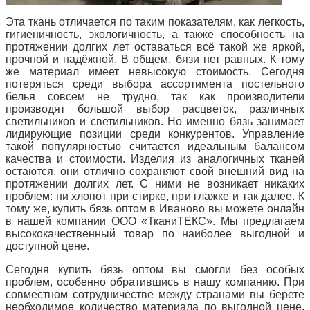
Эта ткань отличается по таким показателям, как легкость,
гигиеничность, экологичность, а также способность на
протяжении долгих лет оставаться всё такой же яркой,
прочной и надёжной.
В общем, бязи нет равных.
К тому
же материал имеет невысокую стоимость.
Сегодня
потеряться среди выбора ассортимента постельного
белья совсем не трудно, так
как производители
производят большой выбор расцветок, различных
светильников и светильников.
Но именно бязь занимает
лидирующие позиции среди конкурентов.
Управление
такой популярностью считается идеальным балансом
качества и стоимости.
Изделия из аналогичных тканей
остаются, они отлично сохраняют свой внешний вид на
протяжении долгих лет.
С ними не возникает никаких
проблем: ни хлопот при стирке, при глажке и так далее.
К
тому же, купить бязь оптом в Иваново вы можете онлайн
в нашей компании ООО «ТканиТЕКС».
Мы предлагаем
высококачественный товар по наиболее выгодной и
доступной цене.
Сегодня купить бязь оптом вы смогли без особых
проблем, особенно обратившись в нашу компанию.
При
совместном сотрудничестве между странами вы берете
необходимое количество материала по выгодной цене.