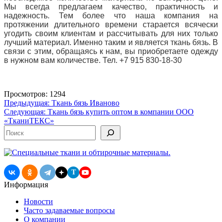
Мы всегда предлагаем качество, практичность и
надежность.
Тем более что наша компания на
протяжении длительного времени старается всячески
угодить своим клиентам и рассчитывать для них только
лучший материал.
Именно таким и является ткань бязь.
В
связи с этим, обращаясь к нам, вы приобретаете одежду
в нужном вам количестве.
Тел.
+7 915 830-18-30
пэк, Россия, Иваново в Иваново
Просмотров: 1294
Иваново
Навигация
Предыдущая:
Ткань бязь Иваново
Следующая:
Ткань бязь купить оптом в компании ООО
по
«ТканиТЕКС»
записям
Поиск
T
Информация
Новости
Часто задаваемые вопросы
О компании