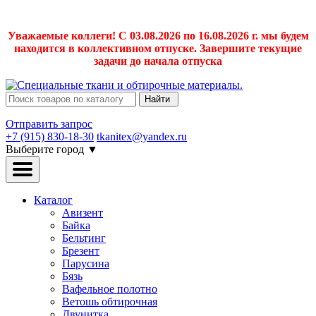
Уважаемые коллеги! С 03.08.2026 по 16.08.2026 г. мы будем
находится в коллективном отпуске. Завершите текущие
задачи до начала отпуска
Найти
Отправить запрос
+7 (915) 830-18-30
tkanitex@yandex.ru
Выберите город
▼
Каталог
Авизент
Байка
Бельтинг
Брезент
Парусина
Бязь
Вафельное полотно
Ветошь обтирочная
Двунитка