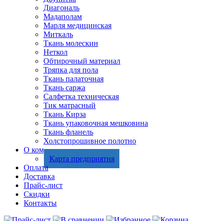
Диагональ
Мадаполам
Марля медицинская
Миткаль
Ткань молескин
Неткол
Обтирочный материал
Тряпка для пола
Ткань палаточная
Ткань саржа
Салфетка техническая
Тик матрасный
Ткань Кирза
Ткань упаковочная мешковина
Ткань фланель
Холстопрошивное полотно
О компании
Карта предприятия
Оплата
Доставка
Прайс-лист
Скидки
Контакты