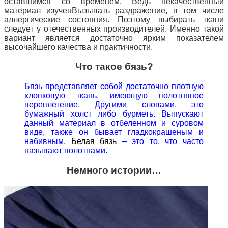
оставшимся со временем.
Ведь некачественный
материал изучен
Вызывать раздражение, в том числе
аллергические состояния.
Поэтому выбирать ткани
следует у отечественных производителей
.
Именно такой
вариант является достаточно ярким показателем
высочайшего качества и практичности.
Что такое бязь?
Бязь представляет собой достаточно плотную
хлопковую ткань, имеющую полотняное
переплетение.
Другими словами, это
бумажный холст либо бурметь.
Выпускают
данный материал в отбеленном и суровом
виде, также он бывает гладкокрашеным и
набивным.
Белая бязь
– это то, что часто
называют полотнами.
Немного истории…