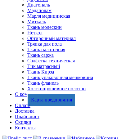
Диагональ
Мадаполам
Марля медицинская
Миткаль
Ткань молескин
Неткол
Обтирочный материал
Тряпка для пола
Ткань палаточная
Ткань саржа
Салфетка техническая
Тик матрасный
Ткань Кирза
Ткань упаковочная мешковина
Ткань фланель
Холстопрошивное полотно
О компании
Карта предприятия
Оплата
Доставка
Прайс-лист
Скидки
Контакты