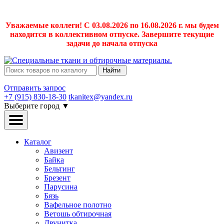
Уважаемые коллеги! С 03.08.2026 по 16.08.2026 г. мы будем
находится в коллективном отпуске. Завершите текущие
задачи до начала отпуска
Найти
Отправить запрос
+7 (915) 830-18-30
tkanitex@yandex.ru
Выберите город
▼
Каталог
Авизент
Байка
Бельтинг
Брезент
Парусина
Бязь
Вафельное полотно
Ветошь обтирочная
Двунитка