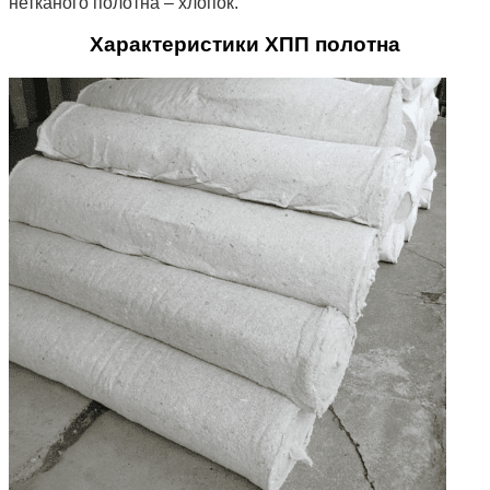
нетканого полотна – хлопок.
Характеристики ХПП полотна