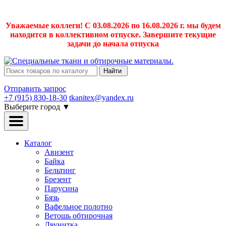
Уважаемые коллеги! С 03.08.2026 по 16.08.2026 г. мы будем
находится в коллективном отпуске. Завершите текущие
задачи до начала отпуска
Найти
Отправить запрос
+7 (915) 830-18-30
tkanitex@yandex.ru
Выберите город
▼
Каталог
Авизент
Байка
Бельтинг
Брезент
Парусина
Бязь
Вафельное полотно
Ветошь обтирочная
Двунитка