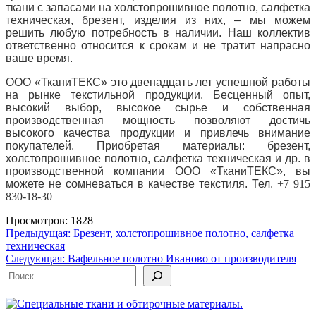
ткани с запасами на холстопрошивное полотно, салфетка
техническая, брезент, изделия из них, – мы можем
решить любую потребность в наличии.
Наш коллектив
ответственно относится к срокам и не тратит напрасно
ваше время.
ООО «ТканиТЕКС» это двенадцать лет успешной работы
на рынке текстильной продукции.
Бесценный опыт,
высокий выбор, высокое сырье и собственная
производственная мощность позволяют достичь
высокого качества продукции и привлечь внимание
покупателей.
Приобретая материалы: брезент,
холстопрошивное полотно, салфетка техническая и др.
в
производственной компании ООО «ТканиТЕКС», вы
можете не сомневаться в качестве текстиля.
Тел.
+7 915
830-18-30
Просмотров: 1828
Навигация
Предыдущая:
Брезент, холстопрошивное полотно, салфетка
техническая
по
Следующая:
Вафельное полотно Иваново от производителя
записям
Поиск