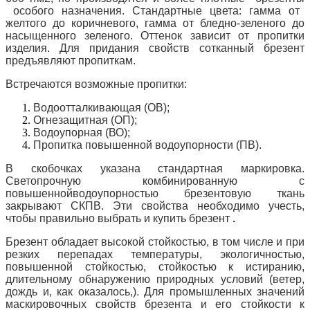
особого назначения.
Стандартные цвета: гамма от
желтого до коричневого, гамма от бледно-зеленого до
насыщенного зеленого.
Оттенок зависит от пропитки
изделия.
Для придания свойств сотканный брезент
предъявляют пропиткам.
Встречаются возможные пропитки:
Водоотталкивающая (ОВ);
Огнезащитная (ОП);
Водоупорная (ВО);
Пропитка повышенной водоупорности (ПВ).
В скобочках указана стандартная маркировка.
Светопрочную комбинированную с
повышенной
водоупорностью брезентовую ткань
закрывают СКПВ.
Эти свойства необходимо учесть,
чтобы правильно выбрать и купить брезент
.
Брезент обладает высокой стойкостью, в том числе и при
резких перепадах температуры, экологичностью,
повышенной стойкостью, стойкостью к истиранию,
длительному обнаружению природных условий (ветер,
дождь и, как оказалось,).
Для промышленных значений
маскировочных свойств брезента и его стойкости к