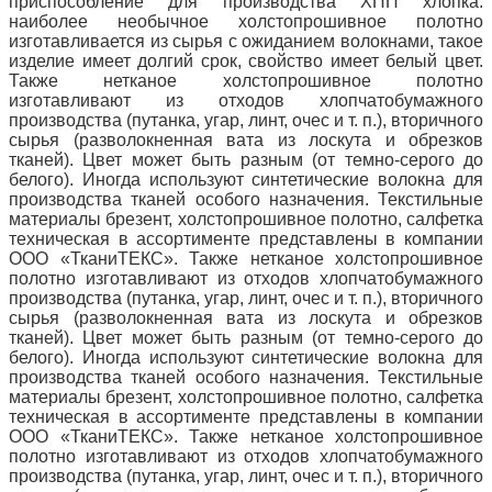
приспособление для производства ХПП хлопка.
наиболее необычное холстопрошивное полотно
изготавливается из сырья с ожиданием волокнами, такое
изделие имеет долгий срок, свойство имеет белый цвет.
Также нетканое холстопрошивное полотно
изготавливают из отходов хлопчатобумажного
производства (путанка, угар, линт, очес и т. п.), вторичного
сырья (разволокненная вата из лоскута и обрезков
тканей).
Цвет может быть разным (от темно-серого до
белого).
Иногда используют синтетические волокна для
производства тканей особого назначения.
Текстильные
материалы брезент, холстопрошивное полотно, салфетка
техническая в ассортименте представлены в компании
ООО «ТканиТЕКС».
Также нетканое холстопрошивное
полотно изготавливают из отходов хлопчатобумажного
производства (путанка, угар, линт, очес и т. п.), вторичного
сырья (разволокненная вата из лоскута и обрезков
тканей).
Цвет может быть разным (от темно-серого до
белого).
Иногда используют синтетические волокна для
производства тканей особого назначения.
Текстильные
материалы брезент, холстопрошивное полотно, салфетка
техническая в ассортименте представлены в компании
ООО «ТканиТЕКС».
Также нетканое холстопрошивное
полотно изготавливают из отходов хлопчатобумажного
производства (путанка, угар, линт, очес и т. п.), вторичного