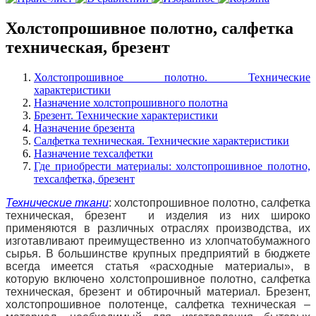
Холстопрошивное полотно, салфетка
техническая, брезент
Холстопрошивное полотно.
Технические
характеристики
Назначение холстопрошивного полотна
Брезент.
Технические характеристики
Назначение брезента
Салфетка техническая.
Технические характеристики
Назначение техсалфетки
Где приобрести материалы: холстопрошивное полотно,
техсалфетка, брезент
Технические ткани
:
холстопрошивное полотно, салфетка
техническая, брезент
и изделия из них широко
применяются в различных отраслях производства, их
изготавливают преимущественно из хлопчатобумажного
сырья.
В большинстве крупных предприятий в бюджете
всегда имеется статья «расходные материалы», в
которую включено холстопрошивное полотно, салфетка
техническая, брезент и обтирочный материал.
Брезент,
холстопрошивное полотенце, салфетка техническая –