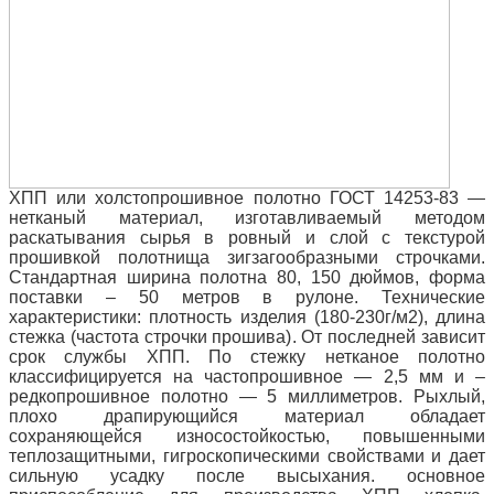
ХПП или холстопрошивное полотно ГОСТ 14253-83 —
нетканый материал, изготавливаемый методом
раскатывания сырья в ровный и слой с текстурой
прошивкой полотнища зигзагообразными строчками.
Стандартная ширина полотна 80, 150 дюймов, форма
поставки – 50 метров в рулоне.
Технические
характеристики: плотность изделия (180-230г/м2), длина
стежка (частота строчки прошива).
От последней зависит
срок службы ХПП.
По стежку нетканое полотно
классифицируется на частопрошивное — 2,5 мм и –
редкопрошивное полотно — 5 миллиметров.
Рыхлый,
плохо драпирующийся материал обладает
сохраняющейся износостойкостью, повышенными
теплозащитными, гигроскопическими свойствами и дает
сильную усадку после высыхания.
основное