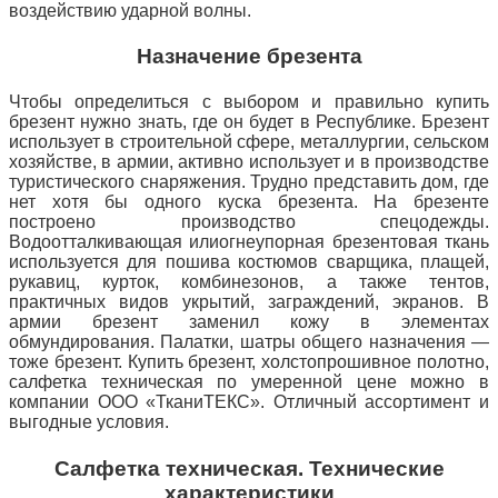
воздействию ударной волны.
Назначение брезента
Чтобы определиться с выбором и правильно купить
брезент нужно знать, где он будет в Республике.
Брезент
использует в строительной сфере, металлургии, сельском
хозяйстве, в армии, активно использует и в производстве
туристического снаряжения.
Трудно представить дом, где
нет хотя бы одного куска брезента.
На брезенте
построено производство спецодежды.
Водоотталкивающая или
огнеупорная брезентовая ткань
используется для пошива костюмов сварщика, плащей,
рукавиц, курток, комбинезонов, а также тентов,
практичных видов укрытий, заграждений, экранов.
В
армии брезент заменил кожу в элементах
обмундирования.
Палатки, шатры общего назначения —
тоже брезент.
Купить брезент, холстопрошивное полотно,
салфетка техническая по умеренной цене можно в
компании ООО «ТканиТЕКС».
Отличный ассортимент и
выгодные условия.
Салфетка техническая.
Технические
характеристики