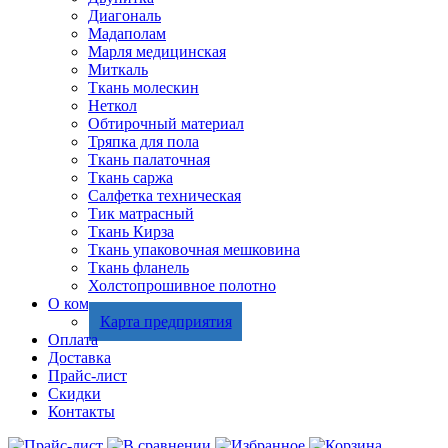
Диагональ
Мадаполам
Марля медицинская
Миткаль
Ткань молескин
Неткол
Обтирочный материал
Тряпка для пола
Ткань палаточная
Ткань саржа
Салфетка техническая
Тик матрасный
Ткань Кирза
Ткань упаковочная мешковина
Ткань фланель
Холстопрошивное полотно
О компании
Карта предприятия
Оплата
Доставка
Прайс-лист
Скидки
Контакты