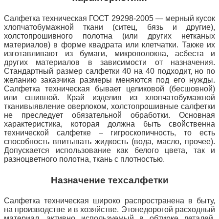
Салфетка техническая ГОСТ 29298-2005 — мерный кусок
хлопчатобумажной ткани (ситец, бязь и другие),
холстопрошивного полотна (или других нетканых
материалов) в форме квадрата или клетчатки.
Также их
изготавливают из бумаги, микроволокна, асбеста и
других материалов в зависимости от назначения.
Стандартный размер салфетки 40 на 40 подходит, но по
желанию заказчика размеры меняются под его нужды.
Салфетка техническая бывает целиковой (бесшовной)
или сшивной.
Край изделия из хлопчатобумажной
ткани
выявление оверлоком, холстопрошивные салфетки
не преследует обязательной обработки.
Основная
характеристика, которая должна быть свойственна
технической салфетке – гигроскопичность, то есть
способность впитывать жидкость (вода, масло, прочее).
Допускается использование как белого цвета, так и
разноцветного полотна, ткань с плотностью.
Назначение техсалфетки
Салфетка техническая широко распространена в быту,
на производстве и в хозяйстве.
Это
недорогой расходный
материал, активно используемый в обтирке деталей,