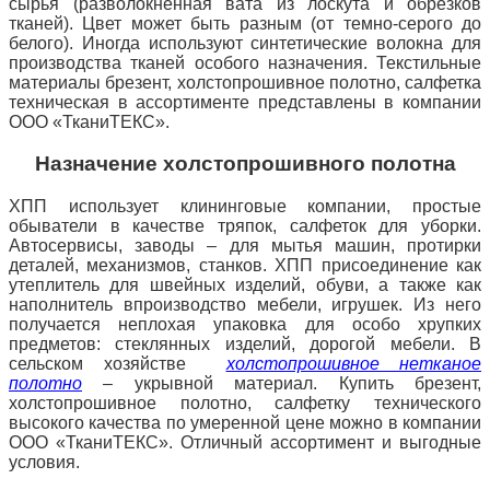
сырья (разволокненная вата из лоскута и обрезков
тканей).
Цвет может быть разным (от темно-серого до
белого).
Иногда используют синтетические волокна для
производства тканей особого назначения.
Текстильные
материалы брезент, холстопрошивное полотно, салфетка
техническая в ассортименте представлены в компании
ООО «ТканиТЕКС».
Назначение холстопрошивного полотна
ХПП использует клининговые компании, простые
обыватели в качестве тряпок, салфеток для уборки.
Автосервисы, заводы – для мытья машин, протирки
деталей, механизмов, станков.
ХПП присоединение как
утеплитель для швейных изделий, обуви, а также как
наполнитель в
производство мебели, игрушек.
Из него
получается неплохая упаковка для особо хрупких
предметов: стеклянных изделий, дорогой мебели.
В
сельском хозяйстве
холстопрошивное нетканое
полотно
– укрывной материал.
Купить брезент,
холстопрошивное полотно, салфетку технического
высокого качества по умеренной цене можно в компании
ООО «ТканиТЕКС».
Отличный ассортимент и выгодные
условия.