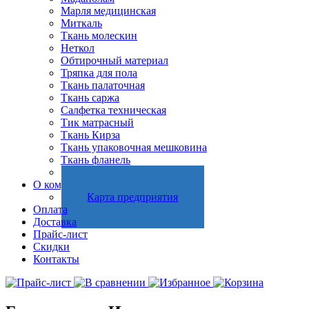
Марля медицинская
Миткаль
Ткань молескин
Неткол
Обтирочный материал
Тряпка для пола
Ткань палаточная
Ткань саржа
Салфетка техническая
Тик матрасный
Ткань Кирза
Ткань упаковочная мешковина
Ткань фланель
Холстопрошивное полотно
О компании
Карта предприятия
Оплата
Доставка
Прайс-лист
Скидки
Контакты