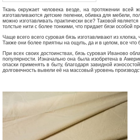
Ткань окружает человека везде, на протяжении всей 
изготавливаются детские пеленки, обивка для мебели, по
можно изготавливать практически все? Таковой является 
толстые нити с более тонкими, что придает бязи особой п
Чаще всего всего суровая бязь изготавливают из хлопка, 
Также они более приятны на ощупь, да и в целом, все что
При всех своих достоинствах, бязь суровая Иваново об
популярности. Изначально она была изобретена в Амери
опаски применять в быту, благодаря завидной износосто
долговечность вывели её на массовый уровень производст