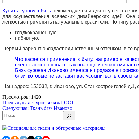
Купить суровую бязь
рекомендуется и для осуществления 
для осуществления всяческих дизайнерских идей. Она 
легкостью применять натуральные красители. По типу расц
гладкокрашенную;
набивную.
Первый вариант обладает единственным оттенком, в то в
Что касается применения в быту, например в качест
очень сложно порвать, так она еще и плохо сминает
Бязь суровая Иваново имеется в продаже в произв
бязи, которые не заставят вас усомниться в своем к
Наш адрес: 153032, г. Иваново, ул. Станкостроителей д.1, 
Просмотров: 1420
Навигация
Предыдущая:
Суровая бязь ГОСТ
Следующая:
Ткань бязь Иваново
по
Поиск
записям