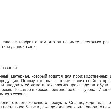
, еще не говорит о том, что он не имеет несколько ра
а типа данной ткани:
названия.
нный материал, который годится для производственных ц
продукции. Потому как она не теряет своих свойств при
и внедрить её даже в технологию производства обуви. 
е время. Но самое широкое применение бязь суровая Иван
имнего сезона.
 роли готового конечного продукта. Она подходит для т
т постельное белье и даже детские вещи, что говорит о неж