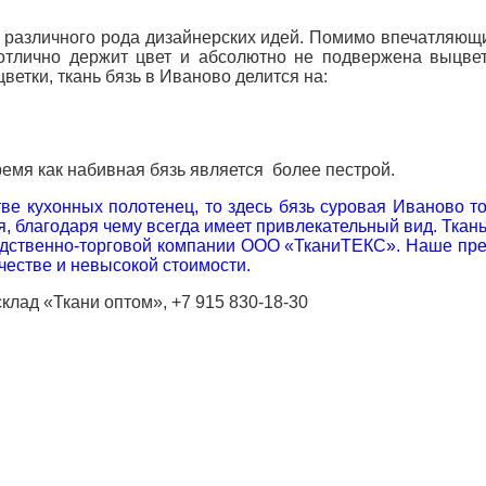
различного рода дизайнерских идей. Помимо впечатляющих
отлично держит цвет и абсолютно не подвержена выцве
ветки, ткань бязь в Иваново делится на:
ремя как набивная бязь является
более пестрой
.
ве кухонных полотенец, то здесь бязь суровая Иваново то
ся, благодаря чему всегда имеет привлекательный вид. Тка
одственно-торговой компании ООО «ТканиТЕКС». Наше пр
ачестве и невысокой стоимости.
склад «Ткани оптом», +7 915 830-18-30