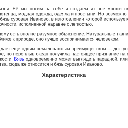
жизни. Её мы носим на себе и создаем из нее множеств
лотенца, модная одежда, одеяла и простыни. Но возможно
бязь суровая Иваново, в изготовлении которой используе
рочности, исполненной наравне с легкостью.
чему есть вполне разумное объяснение. Натуральные ткани,
 ближе к природе, оно лучше воспринимается человеком.
ладает еще одним немаловажным преимуществом — доступ
ке, но переплыв океан получила настоящее признание на
йкости.
Бязь
одновременно может выглядеть парадной, или
ва, сюда же относится и бязь суровая Иваново.
Характеристика