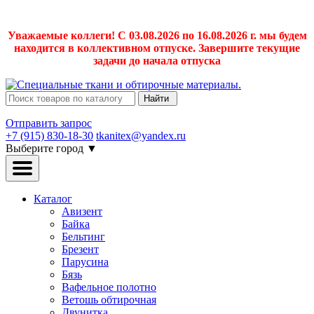
Уважаемые коллеги! С 03.08.2026 по 16.08.2026 г. мы будем
находится в коллективном отпуске. Завершите текущие
задачи до начала отпуска
Найти
Отправить запрос
+7 (915) 830-18-30
tkanitex@yandex.ru
Выберите город
▼
Каталог
Авизент
Байка
Бельтинг
Брезент
Парусина
Бязь
Вафельное полотно
Ветошь обтирочная
Двунитка