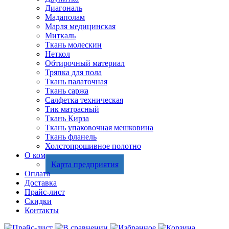
Диагональ
Мадаполам
Марля медицинская
Миткаль
Ткань молескин
Неткол
Обтирочный материал
Тряпка для пола
Ткань палаточная
Ткань саржа
Салфетка техническая
Тик матрасный
Ткань Кирза
Ткань упаковочная мешковина
Ткань фланель
Холстопрошивное полотно
О компании
Карта предприятия
Оплата
Доставка
Прайс-лист
Скидки
Контакты