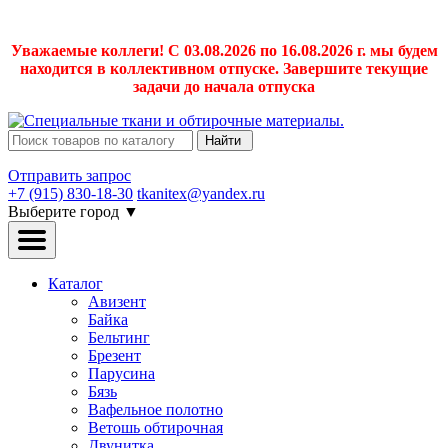
Уважаемые коллеги! С 03.08.2026 по 16.08.2026 г. мы будем
находится в коллективном отпуске. Завершите текущие
задачи до начала отпуска
Найти
Отправить запрос
+7 (915) 830-18-30
tkanitex@yandex.ru
Выберите город
▼
Каталог
Авизент
Байка
Бельтинг
Брезент
Парусина
Бязь
Вафельное полотно
Ветошь обтирочная
Двунитка