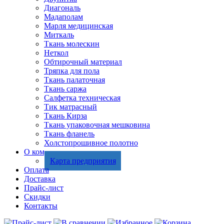
Диагональ
Мадаполам
Марля медицинская
Миткаль
Ткань молескин
Неткол
Обтирочный материал
Тряпка для пола
Ткань палаточная
Ткань саржа
Салфетка техническая
Тик матрасный
Ткань Кирза
Ткань упаковочная мешковина
Ткань фланель
Холстопрошивное полотно
О компании
Карта предприятия
Оплата
Доставка
Прайс-лист
Скидки
Контакты