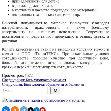
принадлежности для детей;
взрослая одежда, халаты;
в костюмах в качестве подкладочного материала;
для пошива технических салфеток и пр.
Высокой популярностью материал пользуется благодаря
натуральности, практичности, а также большому
ассортименту по внешнему исполнению. Современные
производители представляют
продукцию в разных цветах и
рисунках.
Купить качественные ткани на выгодных условиях можно в
компании ООО «ТканиТЕКС». Привлекательные условия
сотрудничества, хорошее качество при доступной цене,
большой ассортимент, исчерпывающая консультация –
краткий перечень преимуществ сотрудничества.
Просмотров: 1572
Навигация
Предыдущая:
Бязь хлопчатобумажная
Следующая:
Бязь хлопчатобумажная отбеленная
по
Поиск
записям
T