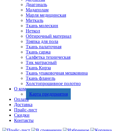
Диагональ
Мадаполам
Марля медицинская
Миткаль
Ткань молескин
Неткол
Обтирочный материал
Тряпка для пола
Ткань палаточная
Ткань саржа
Салфетка техническая
Тик матрасный
Ткань Кирза
Ткань упаковочная мешковина
Ткань фланель
Холстопрошивное полотно
О компании
Карта предприятия
Оплата
Доставка
Прайс-лист
Скидки
Контакты