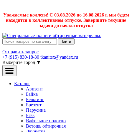
Уважаемые коллеги! С 03.08.2026 по 16.08.2026 г. мы будем
находится в коллективном отпуске. Завершите текущие
задачи до начала отпуска
Найти
Отправить запрос
+7 (915) 830-18-30
tkanitex@yandex.ru
Выберите город
▼
Каталог
Авизент
Байка
Бельтинг
Брезент
Парусина
Бязь
Вафельное полотно
Ветошь обтирочная
Двунитка