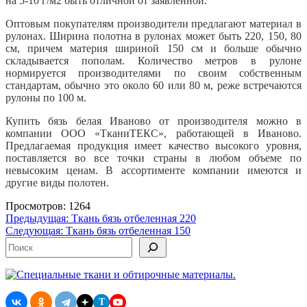
на 5-10 г/м2 быть отличной от заявленной.
Оптовым покупателям производители предлагают материал в
рулонах. Ширина полотна в рулонах может быть 220, 150, 80
см, причем материя шириной 150 см и больше обычно
складывается пополам. Количество метров в рулоне
нормируется производителями по своим собственным
стандартам, обычно это около 60 или 80 м, реже встречаются
рулоны по 100 м.
Купить бязь белая Иваново от производителя можно в
компании ООО «ТканиТЕКС», работающей в Иваново.
Предлагаемая продукция имеет качество высокого уровня,
поставляется во все точки страны в любом объеме по
невысоким ценам. В ассортименте компании имеются и
другие виды полотен.
Просмотров: 1264
Навигация
Предыдущая:
Ткань бязь отбеленная 220
Следующая:
Ткань бязь отбеленная 150
по
Поиск
записям
T