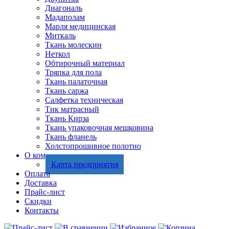
Диагональ
Мадаполам
Марля медицинская
Миткаль
Ткань молескин
Неткол
Обтирочный материал
Тряпка для пола
Ткань палаточная
Ткань саржа
Салфетка техническая
Тик матрасный
Ткань Кирза
Ткань упаковочная мешковина
Ткань фланель
Холстопрошивное полотно
О компании
Карта предприятия
Оплата
Доставка
Прайс-лист
Скидки
Контакты