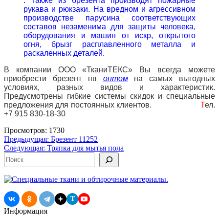
. Также из брезента производят пожарные
рукава и рюкзаки. На вредном и агрессивном
производстве парусина соответствующих
составов
незаменима для защиты человека,
оборудования и машин от искр, открытого
огня, брызг расплавленного металла и
раскаленных деталей.
В компании ООО «ТканиТЕКС» Вы всегда можете
приобрести брезент пв
оптом
на самых выгодных
условиях, разных видов и характеристик.
Предусмотрены гибкие системы скидок и специальные
предложения для постоянных клиентов.
Т
ел.
+7 915 830-18-30
Просмотров: 1730
Навигация
Предыдущая:
Брезент 11252
Следующая:
Тряпка для мытья пола
по
Поиск
записям
T
Информация