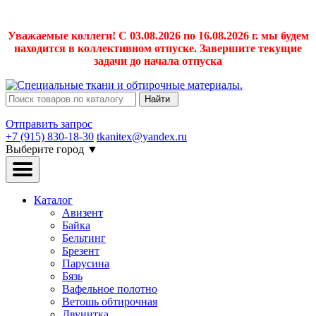
Уважаемые коллеги! С 03.08.2026 по 16.08.2026 г. мы будем
находится в коллективном отпуске. Завершите текущие
задачи до начала отпуска
Найти
Отправить запрос
+7 (915) 830-18-30
tkanitex@yandex.ru
Выберите город
▼
Каталог
Авизент
Байка
Бельтинг
Брезент
Парусина
Бязь
Вафельное полотно
Ветошь обтирочная
Двунитка