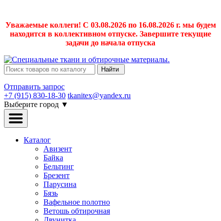
Уважаемые коллеги! С 03.08.2026 по 16.08.2026 г. мы будем
находится в коллективном отпуске. Завершите текущие
задачи до начала отпуска
Найти
Отправить запрос
+7 (915) 830-18-30
tkanitex@yandex.ru
Выберите город
▼
Каталог
Авизент
Байка
Бельтинг
Брезент
Парусина
Бязь
Вафельное полотно
Ветошь обтирочная
Двунитка