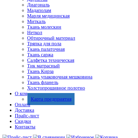
Диагональ
Мадаполам
Марля медицинская
Миткаль
Ткань молескин
Неткол
Обтирочный материал
Тряпка для пола
Ткань палаточная
Ткань саржа
Салфетка техническая
Тик матрасный
Ткань Кирза
Ткань упаковочная мешковина
Ткань фланель
Холстопрошивное полотно
О компании
Карта предприятия
Оплата
Доставка
Прайс-лист
Скидки
Контакты