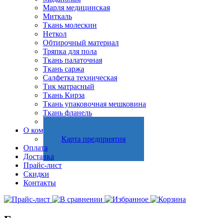
Марля медицинская
Миткаль
Ткань молескин
Неткол
Обтирочный материал
Тряпка для пола
Ткань палаточная
Ткань саржа
Салфетка техническая
Тик матрасный
Ткань Кирза
Ткань упаковочная мешковина
Ткань фланель
Холстопрошивное полотно
О компании
Карта предприятия
Оплата
Доставка
Прайс-лист
Скидки
Контакты