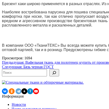
Брезент хаки широко применяется в разных отраслях. Из 
Наиболее востребована парусина для пошива специальной
комфортна при носке, так как отлично пропускает возд
вредном и агрессивном производстве брезентовая ткань 
расплавленного металла и раскаленных деталей.
В компании ООО «ТканиТЕКС» Вы всегда можете купить бр
оптовой партией, так и в розницу. Предусмотрены гибкие
Просмотров: 1694
Навигация
Предыдущая:
Вафельная ткань для полотенец купить от произв
Следующая:
Бязь черная ГОСТ
по
Поиск
записям
T
Информация
Новости
Часто задаваемые вопросы