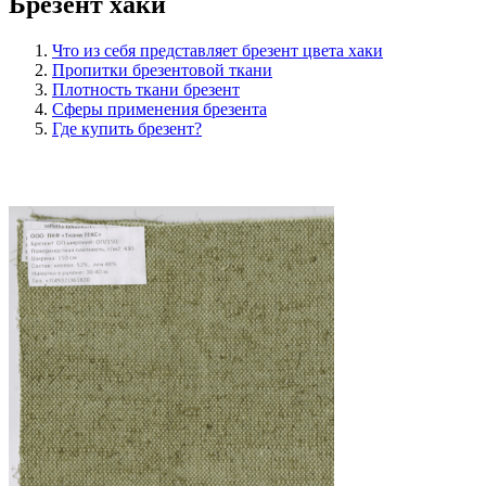
Брезент хаки
Что из себя представляет брезент цвета хаки
Пропитки брезентовой ткани
Плотность ткани брезент
Сферы применения брезента
Где купить брезент?