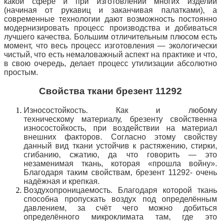
какой сфере и при изготовлении многих изделий
(начиная от рукавиц и заканчивая
палатками), а
современные технологии дают возможность постоянно
модернизировать процесс производства и добиваться
лучшего качества. Большим отличительным плюсом есть
момент, что весь процесс изготовления — экологически
чистый, что есть немаловажный аспект на практике и что,
в свою очередь, делает процесс утилизации абсолютно
простым.
Свойства ткани брезент 11292
Износостойкость. Как и любому
техническому материалу, брезенту свойственна
износостойкость, при воздействии на материал
внешних факторов. Согласно этому свойству
данный вид ткани устойчив к растяжению, стирки,
сгибанию, сжатию, да что говорить — это
незаменимая ткань, которая «прошла войну».
Благодаря таким свойствам, брезент 11292- очень
надёжная и крепкая.
Воздухопроницаемость. Благодаря которой ткань
способна пропускать воздух под определённым
давлением, за счёт чего можно добиться
определённого микроклимата там, где это