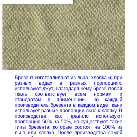
Брезент изготавливают из льна, хлопка и, при
разных видах в разных пропорциях,
используют джут, благодаря чему брезентовая
ткань соответствует всем нормам и
стандартам в применении. Но каждый
производитель брезента
в каждом виде ткани
использует разные пропорции льна к хлопку. В
производстве, как правило используют
пропорцию 50% на 50%, но существуют такие
типы брезента, которые состоят на 100% из
льна или хлопка. После производства самой