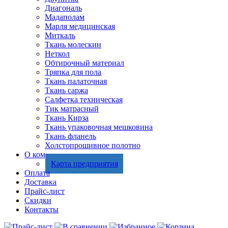
Диагональ
Мадаполам
Марля медицинская
Миткаль
Ткань молескин
Неткол
Обтирочный материал
Тряпка для пола
Ткань палаточная
Ткань саржа
Салфетка техническая
Тик матрасный
Ткань Кирза
Ткань упаковочная мешковина
Ткань фланель
Холстопрошивное полотно
О компании
Карта предприятия
Оплата
Доставка
Прайс-лист
Скидки
Контакты