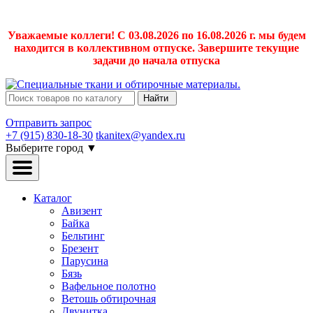
Уважаемые коллеги! С 03.08.2026 по 16.08.2026 г. мы будем
находится в коллективном отпуске. Завершите текущие
задачи до начала отпуска
Найти
Отправить запрос
+7 (915) 830-18-30
tkanitex@yandex.ru
Выберите город
▼
Каталог
Авизент
Байка
Бельтинг
Брезент
Парусина
Бязь
Вафельное полотно
Ветошь обтирочная
Двунитка