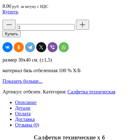
8.00
руб. за штуку с НДС
Купить
Количество
товара
Салфетка
Купить
техническая,
бесшовная,
бязь,
отбеленная,
размер 30х40 см. (±1,5)
30х40,
пл.120-
материал бязь отбеленная 100 % Х/Б
130
гр,
Показать больше...
хлопок
100
Артикул:
отбелен.
Категория:
Салфетка техническая
%
Описание
Детали
Оплата
Доставка
Отзывы (0)
Салфетки технические х б