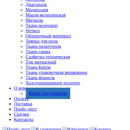
Диагональ
Мадаполам
Марля медицинская
Миткаль
Ткань молескин
Неткол
Обтирочный материал
Тряпка для пола
Ткань палаточная
Ткань саржа
Салфетка техническая
Тик матрасный
Ткань Кирза
Ткань упаковочная мешковина
Ткань фланель
Холстопрошивное полотно
О компании
Карта предприятия
Оплата
Доставка
Прайс-лист
Скидки
Контакты