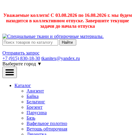
Уважаемые коллеги! С 03.08.2026 по 16.08.2026 г. мы будем
находится в коллективном отпуске. Завершите текущие
задачи до начала отпуска
Найти
Отправить запрос
+7 (915) 830-18-30
tkanitex@yandex.ru
Выберите город
▼
Каталог
Авизент
Байка
Бельтинг
Брезент
Парусина
Бязь
Вафельное полотно
Ветошь обтирочная
Двунитка