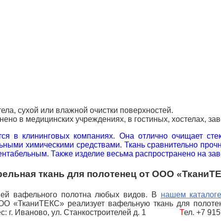
ела, сухой или влажной очистки поверхностей.
ено в медицинских учреждениях, в гостиных, хостелах, за
ся в клининговых компаниях. Она отлично очищает стекл
ьными химическими средствами. Ткань сравнительно прочн
ентабельным. Также изделие весьма распространено на зав
ельная ткань для полотенец от ООО «ТканиТ
ией вафельного полотна любых видов. В
нашем каталог
ОО «ТканиТЕКС» реализует вафельную ткань для полоте
дрес: г. Иваново, ул. Станкостроителей д. 1
Т
ел. +7 91