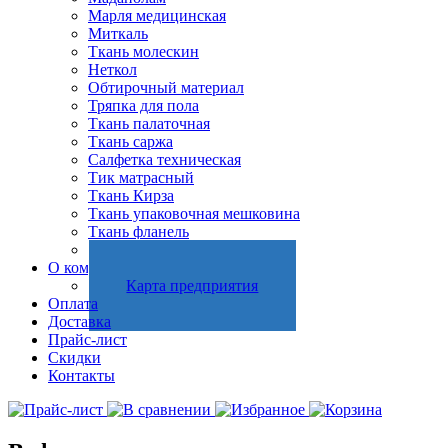
Марля медицинская
Миткаль
Ткань молескин
Неткол
Обтирочный материал
Тряпка для пола
Ткань палаточная
Ткань саржа
Салфетка техническая
Тик матрасный
Ткань Кирза
Ткань упаковочная мешковина
Ткань фланель
Холстопрошивное полотно
О компании
Карта предприятия
Оплата
Доставка
Прайс-лист
Скидки
Контакты