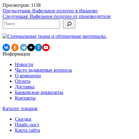
Просмотров: 1158
Навигация
Предыдущая:
Вафельное полотно в Иваново
Следующая:
Вафельное полотно от производителя
по
Поиск
записям
T
Информация
Новости
Часто задаваемые вопросы
О компании
Оплата
Доставка
Банковские реквизиты
Контакты
Каталог товаров
Скидки
Прайс-лист
Карта сайта